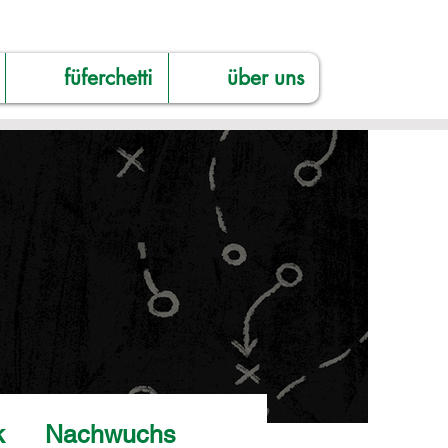
füferchetti
über uns
k
Nachwuchs