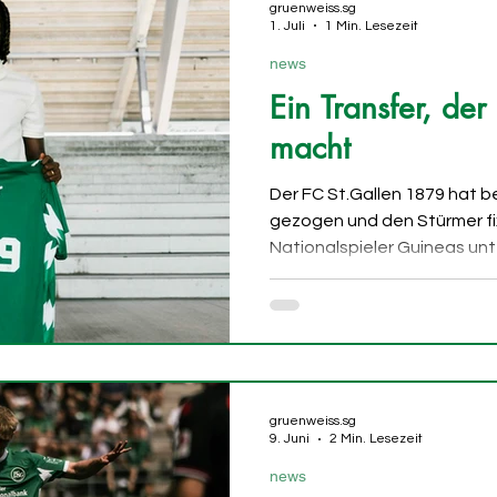
gruenweiss.sg
1. Juli
1 Min. Lesezeit
news
Ein Transfer, der
macht
Der FC St.Gallen 1879 hat b
gezogen und den Stürmer fix
Nationalspieler Guineas unt
einen Vertrag bis 2029 und
Nizza in die Ostschweiz. Ali
FCSG im Sommer 2025 zunäc
angeschlossen und sich rasc
Offensive erspielt. In 42 Ein
bereitete fünf weitere Treff
gruenweiss.sg
9. Juni
2 Min. Lesezeit
news