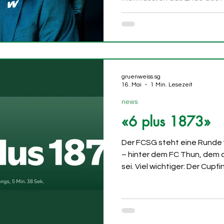
geben. Es ist bereits durchg
und sich die beiden Aktion
zurückziehen werden. Good 
Bewegung.
gruenweiss.sg
16. Mai
1 Min. Lesezeit
news
«6 plus 1873»
Der FCSG steht eine Runde v
– hinter dem FC Thun, dem an
sei. Viel wichtiger: Der Cupf
grün-weissen Daueranspann
perfekten Soundtrack dazu. 
Ostschweizer Punkband zw
veröffentlicht, die irgendw