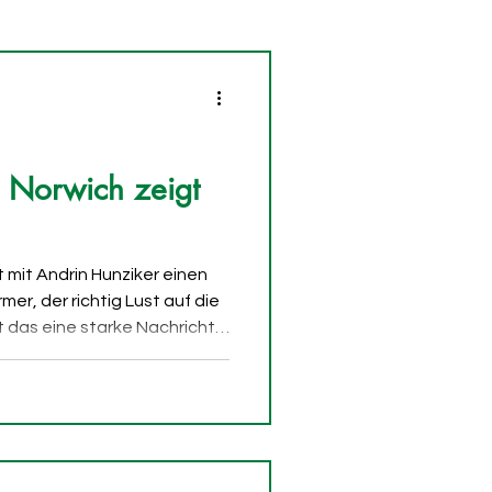
 Norwich zeigt
t mit Andrin Hunziker einen
r, der richtig Lust auf die
t das eine starke Nachricht
 vor dem Pflichtspielstart
erloren ging. Ganz so düster,
 der Abend aber nicht. Der FC
tagabend Andrin Hunziker
e Stürmer wechselt vom FC
 unterschrei