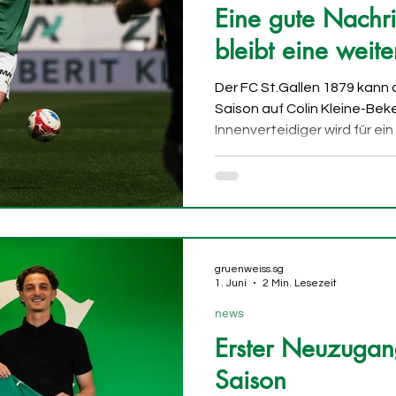
Eine gute Nachri
bleibt eine weit
Der FC St.Gallen 1879 kann
Saison auf Colin Kleine-Beke
Innenverteidiger wird für ei
Bochum ausgeliehen und ble
2027 in der Ostschweiz. Für
erfreuliche Nachricht. Kleine
Rückrunde der vergangenen 
St.Gallen und hat sich in kurz
Option in der Defensive etab
gruenweiss.sg
kam er auf
1. Juni
2 Min. Lesezeit
news
Erster Neuzugan
Saison