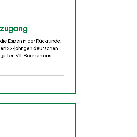
uzugang
 die Espen in der Rückrunde:
 den 22-jährigen deutschen
gisten VfL Bochum aus. ​
bwehr: Der 1,92 Meter
mt leihweise vom VfL
d soll die Innenverteidigung
reiter und robuster
rde unter anderem im
rtmund ausgebildet und