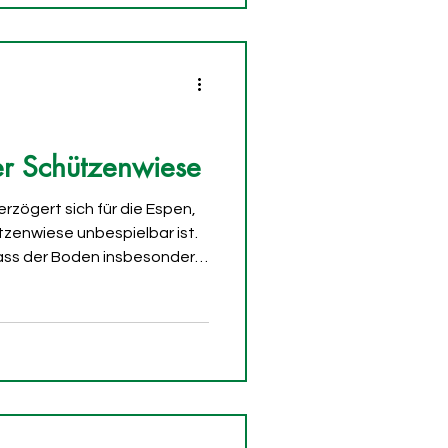
alem Kontrollverlust
873» trifft den Nerv vieler
er Schützenwiese
erzögert sich für die Espen,
tzenwiese unbespielbar ist.
dass der Boden insbesondere
 teilweise entlang der
 Zum Schutz der Spieler
oben; ein neuer Spieltermin
ts früher kam es in Winterthur
im Rückrundenstart, etwa
gen Servette wegen gef