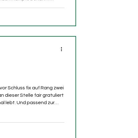
esickert, dass Hüppi bleiben
äre Thoma und Gutjahr
News für die grünweisse
or Schluss fix auf Rang zwei
 dieser Stelle fair gratuliert
inal lebt. Und passend zur
ung liefern Knöppel den
Mit «6» und «Frei» hat die
ei neue Songs
o zwischen Stadionkurve,