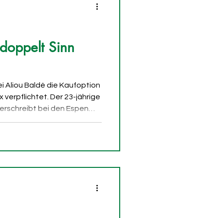
 doppelt Sinn
ei Aliou Baldé die Kaufoption
 verpflichtet. Der 23-jährige
erschreibt bei den Espen
 kommt definitiv von OGC
ou Baldé hatte sich dem
hst leihweise
h eine tragende Rolle in der
sätzen erzielte er 15 Tore und
er vor. Auch im Cupfinal war