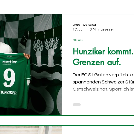
auenequipe
glosse
kommentar
gruenweiss.sg
17. Juli
3 Min. Lesezeit
news
Hunziker kommt.
Grenzen auf.
Der FC St.Gallen verpflichte
spannenden Schweizer Stürme
Ostschweiz hat. Sportlich is
— auch wenn der letzte Test
gegen Norwich City mit 0:3 v
wie das Resultat klingt, war
St.Gallen 1879 hat am Frei
verpflichtet. Der 23-jährig
Basel in die Ostschweiz und