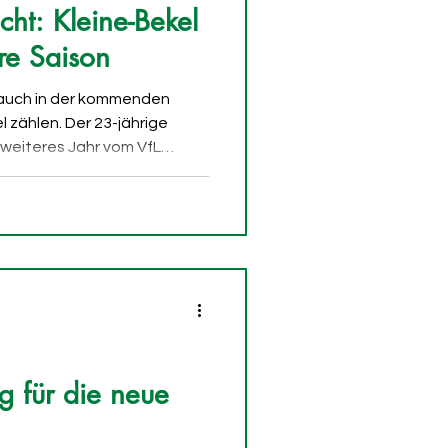
cht: Kleine-Bekel
ere Saison
 auch in der kommenden
l zählen. Der 23-jährige
n weiteres Jahr vom VfL
ibt damit bis im Sommer
 den FCSG ist das eine
-Bekel war bereits in der
Saison auf Leihbasis in
er Zeit als verlässliche
liert. In der Meisterschaft
g für die neue