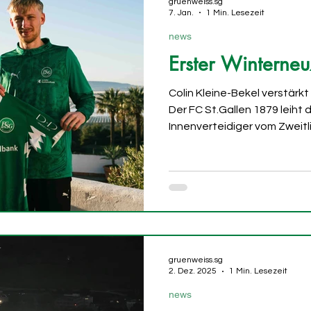
gruenweiss.sg
7. Jan.
1 Min. Lesezeit
news
Erster Winterne
Colin Kleine-Bekel verstärkt
Der FC St.Gallen 1879 leiht
Innenverteidiger vom Zweitli
Junge Verstärkung für die A
grosse Defensivspieler kom
Bochum in die Ostschweiz un
des FCSG in der Rückrunde b
aufstellen. Kleine-Bekel wu
Nachwuchs von Borussia Do
sammelte bei Holstei
gruenweiss.sg
2. Dez. 2025
1 Min. Lesezeit
news