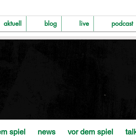
aktuell
blog
live
podcast
m spiel
news
vor dem spiel
tal