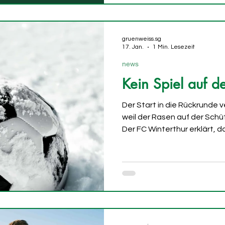
Feierabendbier und emotion
pendeln. Besonders «6 plus 1
Espen-Fans ak
gruenweiss.sg
17. Jan.
1 Min. Lesezeit
news
Kein Spiel auf d
Der Start in die Rückrunde v
weil der Rasen auf der Schü
Der FC Winterthur erklärt, 
in beiden Strafräumen sowie
Gegengeraden gefroren sei.
wird die Partie daher versch
steht noch nicht fest. Berei
zu ähnlichen Problemen be
2023, als das Heimspiel ge