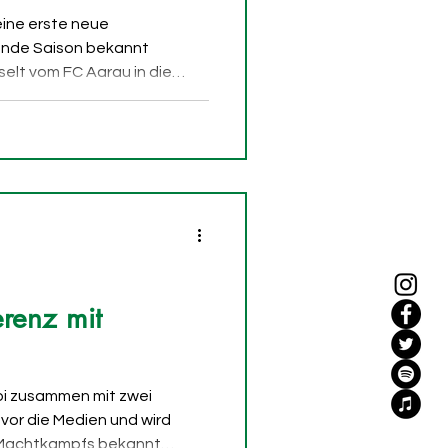
eine erste neue
ende Saison bekannt
elt vom FC Aarau in die
bt beim FCSG einen Vertrag
ge Mittelfeldspieler kam in
Aarau auf 36 Pflichtspiele
j bringt ein interessantes
de er unter anderem im
or spielte er auch in den
renz mit
ppi zusammen mit zwei
 vor die Medien und wird
 Machtkampfs bekannt