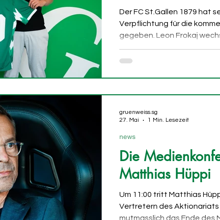
Der FC St.Gallen 1879 hat s
Verpflichtung für die komm
gegeben. Leon Frokaj wechs
Ostschweiz und unterschrei
über vier Jahre. Der 21-jähri
der vergangenen Saison für 
und fünf Skorerpunkte. Froka
Profil mit. Ausgebildet wur
Nachwuchs des FC Basel, zuv
gruenweiss.sg
Nachwuchsabteilunge
27. Mai
1 Min. Lesezeit
news
Die Medienkonfe
Matthias Hüppi
Um 11:00 tritt Matthias Hü
Vertretern des Aktionariats
mutmasslich das Ende des