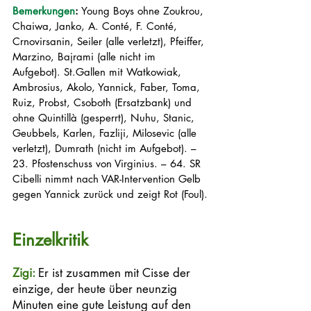
Bemerkungen
:
 Young Boys ohne Zoukrou, 
Chaiwa, Janko, A. Conté, F. Conté, 
Crnovirsanin, Seiler (alle verletzt), Pfeiffer, 
Marzino, Bajrami (alle nicht im 
Aufgebot). St.Gallen mit Watkowiak, 
Ambrosius, Akolo, Yannick, Faber, Toma, 
Ruiz, Probst, Csoboth (Ersatzbank) und 
ohne Quintillà (gesperrt), Nuhu, Stanic, 
Geubbels, Karlen, Fazliji, Milosevic (alle 
verletzt), Dumrath (nicht im Aufgebot). – 
23. Pfostenschuss von Virginius. – 64. SR 
Cibelli nimmt nach VAR-Intervention Gelb 
gegen Yannick zurück und zeigt Rot (Foul).
Einzelkritik
Zigi: 
Er ist zusammen mit Cisse der 
einzige, der heute über neunzig 
Minuten eine gute Leistung auf den 