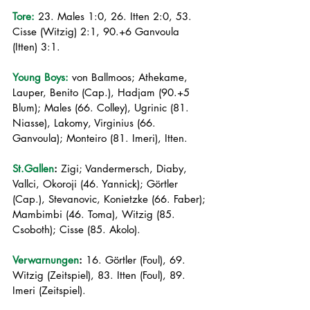
Tore:
 23. Males 1:0, 26. Itten 2:0, 53. 
Cisse (Witzig) 2:1, 90.+6 Ganvoula 
(Itten) 3:1.
Young Boys:
 von Ballmoos; Athekame, 
Lauper, Benito (Cap.), Hadjam (90.+5 
Blum); Males (66. Colley), Ugrinic (81. 
Niasse), Lakomy, Virginius (66. 
Ganvoula); Monteiro (81. Imeri), Itten. 
St.Gallen
:
 Zigi; Vandermersch, Diaby, 
Vallci, Okoroji (46. Yannick); Görtler 
(Cap.), Stevanovic, Konietzke (66. Faber); 
Mambimbi (46. Toma), Witzig (85. 
Csoboth); Cisse (85. Akolo).
Verwarnungen
:
 16. Görtler (Foul), 69. 
Witzig (Zeitspiel), 83. Itten (Foul), 89. 
Imeri (Zeitspiel).