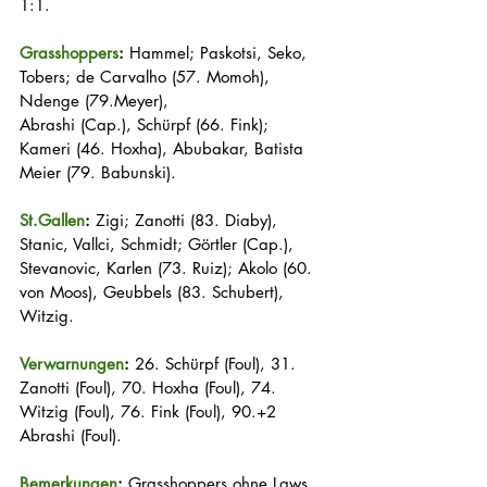
1:1.
Grasshoppers
:
 Hammel; Paskotsi, Seko, 
Tobers; de Carvalho (57. Momoh), 
Ndenge (79.Meyer), 
Abrashi (Cap.), Schürpf (66. Fink); 
Kameri (46. Hoxha), Abubakar, Batista 
Meier (79. Babunski). 
St.Gallen
:
 Zigi; Zanotti (83. Diaby), 
Stanic, Vallci, Schmidt; Görtler (Cap.), 
Stevanovic, Karlen (73. Ruiz); Akolo (60. 
von Moos), Geubbels (83. Schubert), 
Witzig.
Verwarnungen
:
 26. Schürpf (Foul), 31. 
Zanotti (Foul), 70. Hoxha (Foul), 74. 
Witzig (Foul), 76. Fink (Foul), 90.+2 
Abrashi (Foul).
Bemerkungen
:
 Grasshoppers ohne Laws 