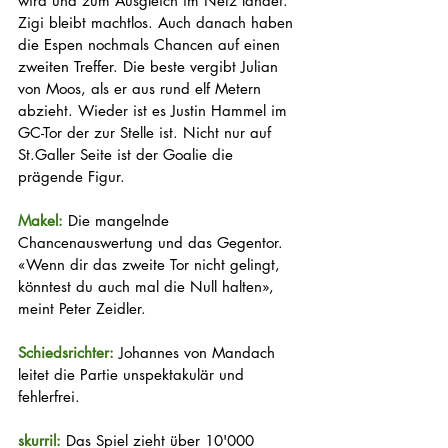
wird und zum Ausgleich im Netz landet. 
Zigi bleibt machtlos. Auch danach haben 
die Espen nochmals Chancen auf einen 
zweiten Treffer. Die beste vergibt Julian 
von Moos, als er aus rund elf Metern 
abzieht. Wieder ist es Justin Hammel im 
GC-Tor der zur Stelle ist. Nicht nur auf 
St.Galler Seite ist der Goalie die 
prägende Figur. 
Makel: 
Die mangelnde 
Chancenauswertung und das Gegentor. 
«Wenn dir das zweite Tor nicht gelingt, 
könntest du auch mal die Null halten», 
meint Peter Zeidler. 
Schiedsrichter: 
Johannes von Mandach 
leitet die Partie unspektakulär und 
fehlerfrei. 
skurril: 
Das Spiel zieht über 10'000 