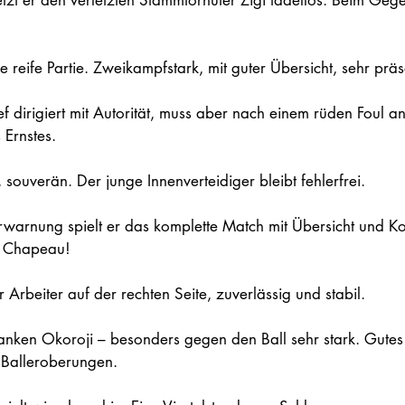
etzt er den verletzten Stammtorhüter Zigi tadellos. Beim Geg
ne reife Partie. Zweikampfstark, mit guter Übersicht, sehr präs
f dirigiert mit Autorität, muss aber nach einem rüden Foul a
 Ernstes.
, souverän. Der junge Innenverteidiger bleibt fehlerfrei.
erwarnung spielt er das komplette Match mit Übersicht und Kon
. Chapeau!
r Arbeiter auf der rechten Seite, zuverlässig und stabil.
ranken Okoroji – besonders gegen den Ball sehr stark. Gutes
n Balleroberungen.