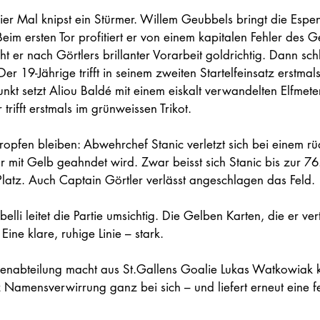
vier Mal knipst ein Stürmer. Willem Geubbels bringt die Espe
eim ersten Tor profitiert er von einem kapitalen Fehler des 
eht er nach Görtlers brillanter Vorarbeit goldrichtig. Dann sch
er 19-Jährige trifft in seinem zweiten Startelfeinsatz erstmal
kt setzt Aliou Baldé mit einem eiskalt verwandelten Elfmeter
trifft erstmals im grünweissen Trikot.
opfen bleiben: Abwehrchef Stanic verletzt sich bei einem rü
 mit Gelb geahndet wird. Zwar beisst sich Stanic bis zur 76
atz. Auch Captain Görtler verlässt angeschlagen das Feld.
belli leitet die Partie umsichtig. Die Gelben Karten, die er verte
ine klare, ruhige Linie – stark.
ienabteilung macht aus St.Gallens Goalie Lukas Watkowiak 
tz Namensverwirrung ganz bei sich – und liefert erneut eine fe