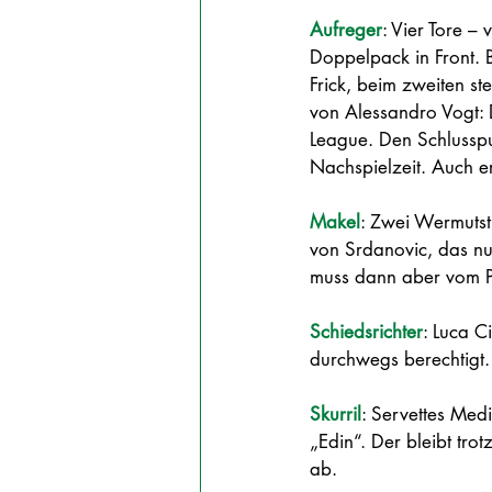
Aufreger
: 
Vier Tore – 
Doppelpack in Front. B
Frick, beim zweiten st
von Alessandro Vogt: D
League. Den Schlusspun
Nachspielzeit. Auch er 
Makel
: 
Zwei Wermutstr
von Srdanovic, das nur
muss dann aber vom Pl
Schiedsrichter
: 
Luca Ci
durchwegs berechtigt. E
Skurril
: 
Servettes Med
„Edin“. Der bleibt tro
ab.