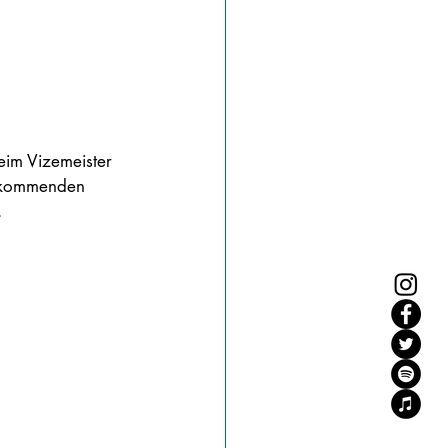
eim Vizemeister 
kommenden 
.