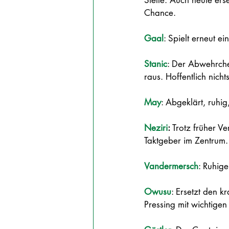
Stelle. Auch heute ers
Chance.
Gaal
: Spielt erneut ei
Stanic
: Der Abwehrche
raus. Hoffentlich nichts
May
: Abgeklärt, ruhig
Neziri
: 
Trotz früher V
Taktgeber im Zentrum
Vandermersch
: Ruhige
Owusu
: Ersetzt den k
Pressing mit wichtige