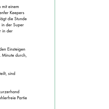
n mit einem 
Genfer Keepers 
lägt die Stunde 
s in der Super 
 in der 
den Einsteigen 
. Minute durch, 
ilt, sind 
kurzerhand 
hlerfreie Partie 