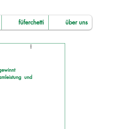
füferchetti
über uns
gewinnt 
eamleistung  und 