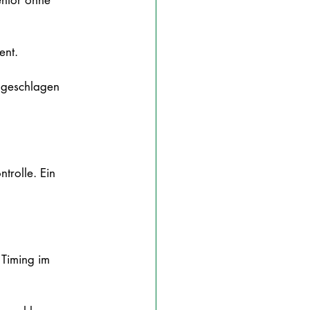
entor ohne 
ent.
ngeschlagen 
trolle. Ein 
 Timing im 