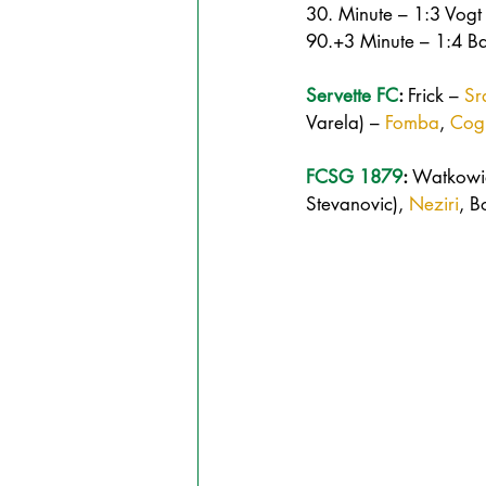
30. Minute – 1:3 Vogt
90.+3 Minute – 1:4 Ba
Servette FC
: 
Frick – 
Sr
Varela) – 
Fomba
, 
Cog
FCSG 1879
: 
Watkowia
Stevanovic), 
Neziri
, B