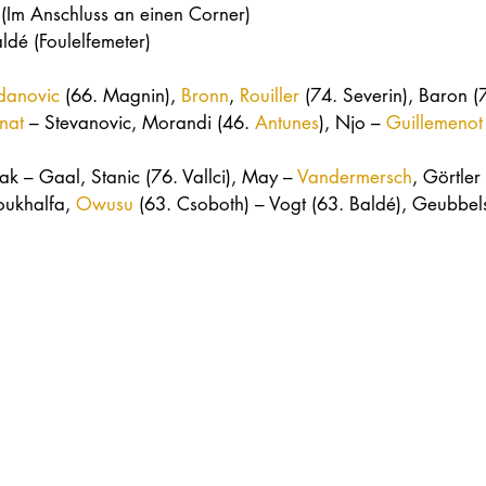
 (Im Anschluss an einen Corner)
ldé (Foulelfemeter)
danovic
 (66. Magnin), 
Bronn
, 
Rouiller
 (74. Severin), Baron (
nat
 – Stevanovic, Morandi (46. 
Antunes
), Njo – 
Guillemenot
k – Gaal, Stanic (76. Vallci), May – 
Vandermersch
, Görtler
oukhalfa, 
Owusu
 (63. Csoboth) – Vogt (63. Baldé), Geubbels