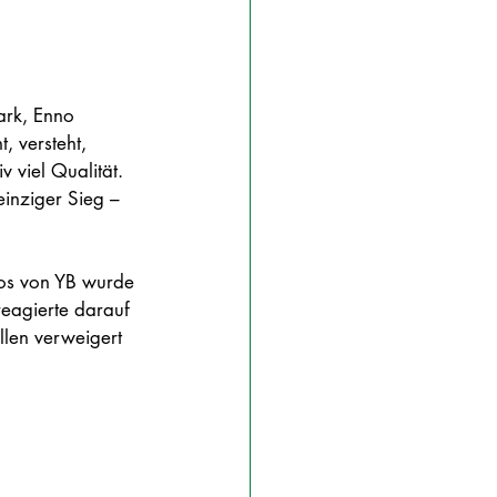
ark, Enno 
 versteht, 
 viel Qualität. 
einziger Sieg – 
oos von YB wurde 
eagierte darauf 
llen verweigert 