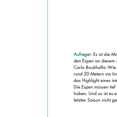
Aufreger
: Es ist die 
den Espen an diesem A
Carlo Boukhalfa: Wie d
rund 20 Metern via In
das Highlight eines i
Die Espen müssen tief v
haben. Und so ist es eb
letzten Saison nicht g