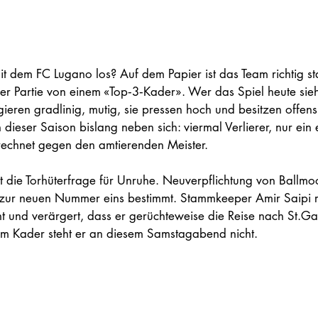
mit dem FC Lugano los? Auf dem Papier ist das Team richtig st
r Partie von einem «Top‑3‑Kader». Wer das Spiel heute sieht,
ieren gradlinig, mutig, sie pressen hoch und besitzen offensiv
 dieser Saison bislang neben sich: viermal Verlierer, nur ein 
echnet gegen den amtierenden Meister.
gt die Torhüterfrage für Unruhe. Neuverpflichtung von Ballm
ti zur neuen Nummer eins bestimmt. Stammkeeper Amir Saipi r
t und verärgert, dass er gerüchteweise die Reise nach St.Ga
: Im Kader steht er an diesem Samstagabend nicht.