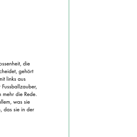
ossenheit, die 
heidet, gehört 
t links aus 
 Fussballzauber, 
m mehr die Rede. 
allem, was sie 
, das sie in der 