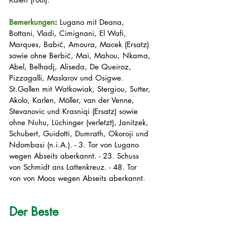
Bemerkungen
:
 Lugano mit Deana, 
Bottani, Vladi, Cimignani, El Wafi, 
Marques, Babić, Amoura, Macek (Ersatz) 
sowie ohne Berbić, Mai, Mahou, Nkama, 
Abel, Belhadj, Aliseda, De Queiroz, 
Pizzagalli, Maslarov und Osigwe. 
St.Gallen mit Watkowiak, Stergiou, Sutter, 
Akolo, Karlen, Möller, van der Venne, 
Stevanovic und Krasniqi (Ersatz) sowie 
ohne Nuhu, Lüchinger (verletzt), Janitzek, 
Schubert, Guidotti, Dumrath, Okoroji und 
Ndombasi (n.i.A.). - 3. Tor von Lugano 
wegen Abseits aberkannt. - 23. Schuss 
von Schmidt ans Lattenkreuz. - 48. Tor 
von von Moos wegen Abseits aberkannt.
Der Beste