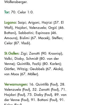
Wolfensberger.
Tor
:
 70. Celar 1:0.
Lugano
:
 Saipi; Arigoni, Hajrizi (57. El 
Wafi), Hajdari, Valenzuela; Grgić (46. 
Bottani), Sabbatini; Espinoza (46. 
Amoura), Bislimi (67. Macek), Steffen; 
Celar (87. Vladi).
St.Gallen
:
 Zigi; Zanotti (90. Krasniqi), 
Vallci, Diaby, Schmidt (80. van der 
Venne); Quintillà, Fazliji (80. Karlen); 
Görtler, Witzig; Geubbels (67. Akolo), 
von Moos (67. Möller).
Verwarnungen
:
 16. Quintillà (Foul), 28. 
Valenzuela (Foul), 52. Zanotti (Foul), 71. 
Hajdari (Foul), 75. Diaby (Foul), 89. van 
der Venne (Foul), 91. Bottani (Foul), 91. 
Kalen (Foul).