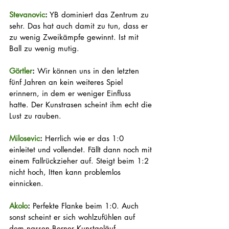
Stevanovic
:
 YB dominiert das Zentrum zu 
sehr. Das hat auch damit zu tun, dass er 
zu wenig Zweikämpfe gewinnt. Ist mit 
Ball zu wenig mutig.
Görtler
:
 Wir können uns in den letzten 
fünf Jahren an kein weiteres Spiel 
erinnern, in dem er weniger Einfluss 
hatte. Der Kunstrasen scheint ihm echt die 
Lust zu rauben.
Milosevic
:
 Herrlich wie er das 1:0 
einleitet und vollendet. Fällt dann noch mit 
einem Fallrückzieher auf. Steigt beim 1:2 
nicht hoch, Itten kann problemlos 
einnicken.
Akolo
:
 Perfekte Flanke beim 1:0. Auch 
sonst scheint er sich wohlzufühlen auf 
dem nassen Berner Kunstgeläuf.