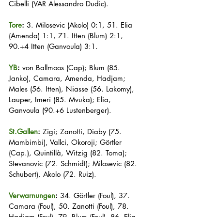
Cibelli (VAR Alessandro Dudic).
Tore
:
 3. Milosevic (Akolo) 0:1, 51. Elia 
(Amenda) 1:1, 71. Itten (Blum) 2:1, 
90.+4 Itten (Ganvoula) 3:1.
YB
:
 von Ballmoos (Cap); Blum (85. 
Janko), Camara, Amenda, Hadjam; 
Males (56. Itten), Niasse (56. Lakomy), 
Lauper, Imeri (85. Mvuka); Elia, 
Ganvoula (90.+6 Lustenberger).
St.Gallen
:
 Zigi; Zanotti, Diaby (75. 
Mambimbi), Vallci, Okoroji; Görtler 
(Cap.), Quintillà, Witzig (82. Toma); 
Stevanovic (72. Schmidt); Milosevic (82. 
Schubert), Akolo (72. Ruiz).
Verwarnungen
:
 34. Görtler (Foul), 37. 
Camara (Foul), 50. Zanotti (Foul), 78. 
Hadjam (Foul), 79. Blum (Foul), 86. Elia 