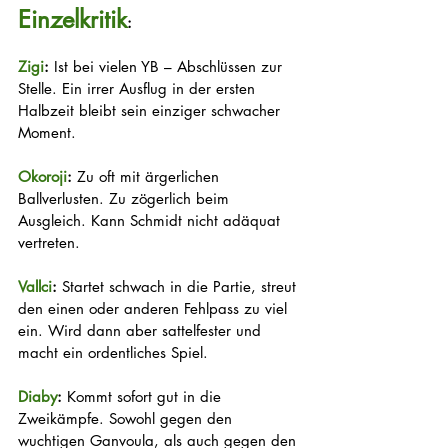
Einzelkritik
:
Zigi
:
 Ist bei vielen YB – Abschlüssen zur 
Stelle. Ein irrer Ausflug in der ersten 
Halbzeit bleibt sein einziger schwacher 
Moment.
Okoroji
:
 Zu oft mit ärgerlichen 
Ballverlusten. Zu zögerlich beim 
Ausgleich. Kann Schmidt nicht adäquat 
vertreten.
Vallci
:
 Startet schwach in die Partie, streut 
den einen oder anderen Fehlpass zu viel 
ein. Wird dann aber sattelfester und 
macht ein ordentliches Spiel.
Diaby
:
 Kommt sofort gut in die 
Zweikämpfe. Sowohl gegen den 
wuchtigen Ganvoula, als auch gegen den 