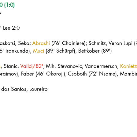
0 (1:0)
s
' Lee 2:0
askotsi, Seko; 
Abrashi
 (76' Choiniere); Schmitz, Veron Lupi (7
76' Irankunda), 
Muci
 (89' Schürpf), Bettkober (89')
s
, Stanic, 
Vallci/82'
; Mih. Stevanovic, Vandermersch, 
Koniet
 Ibraimov), Faber (46' Okoroji); Csoboth (72' Nsame), Mambi
dos Santos, Loureiro