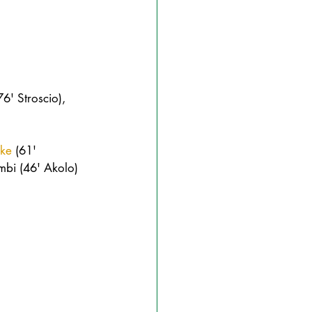
6' Stroscio), 
zke
 (61' 
mbi (46' Akolo)