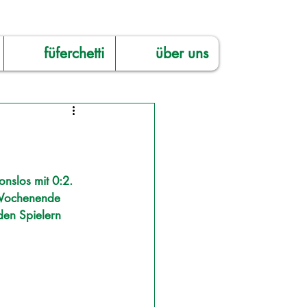
füferchetti
über uns
onslos mit 0:2. 
n Wochenende 
den Spielern 