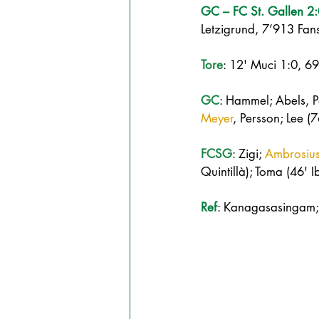
GC – FC St. Gallen 2:
Letzigrund, 7’913 Fan
Tore
: 12' Muci 1:0, 69
GC
: Hammel; Abels, P
Meyer
, Persson; Lee (
FCSG
: Zigi; 
Ambrosiu
Quintillà); Toma (46'
Ref
: Kanagasasingam; 