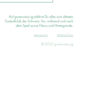
Auf gruenweiss.sg erfährst Du alles zum ältesten
Fussballclub der Schweiz. Vor, während und nach
dem Spiel sowie News und Hintergründe.
impressum
d
atenschutz
© 2022 gruenweiss.sg