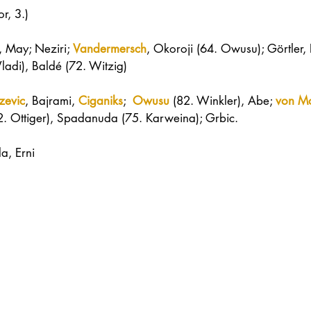
r, 3.)
, May; Neziri; 
Vandermersch
, Okoroji (64. Owusu); Görtler,
Vladi), Baldé (72. Witzig)
zevic
, Bajrami, 
Ciganiks
;  
Owusu
 (82. Winkler), Abe; 
von M
82. Ottiger), Spadanuda (75. Karweina); Grbic.
a, Erni