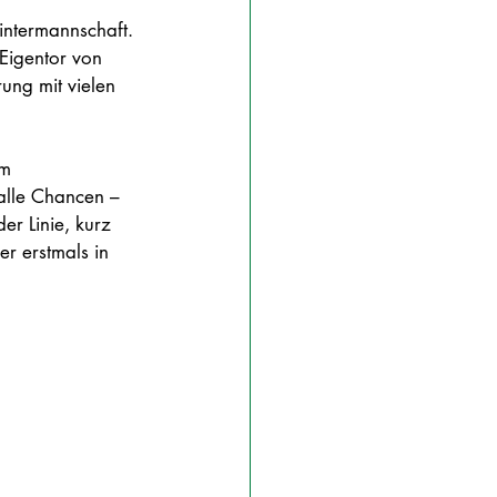
Hintermannschaft. 
 Eigentor von 
ung mit vielen 
um 
alle Chancen – 
er Linie, kurz 
er erstmals in 