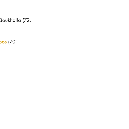
 Boukhalfa (72. 
oos
 (70' 