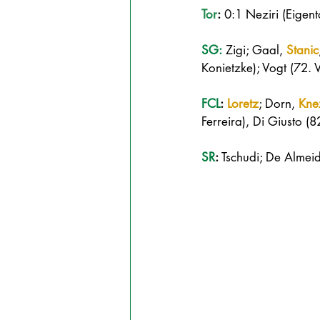
Tor
:
 0:1 Neziri (Eigento
SG:
 Zigi; Gaal, 
Stanic
Konietzke); Vogt (72. 
FCL
:
Loretz
; Dorn, 
Kne
Ferreira), Di Giusto (
SR
:
 Tschudi; De Almeid