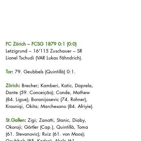
FC Zürich – FCSG 1879 0:1 (0:0)
Letzigrund – 16'115 Zuschauer – SR 
Lionel Tschudi (VAR Lukas Fähndrich).
Tor
:
 79. Geubbels (Quintillà) 0:1.
Zürich
:
 Brecher; Kamberi, Katic, Daprela, 
Dante (59. Conceição); Conde, Mathew 
(84. Ligue); Boranijasevic (74. Rohner), 
Krasniqi, Okita; Marchesano (84. Afriyie).
St.Gallen
:
 Zigi; Zanotti, Stanic, Diaby, 
Okoroji; Görtler (Cap.), Quintillà, Toma 
(61. Stevanovic); Ruiz (61. von Moos); 
Geubbels (85. Karlen), Akolo (61. 