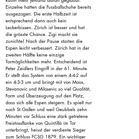
kaum mehr jemand daran geglaubt. 
Einzelne hatten die Fussballschuhe bereits 
ausgezogen. Die erste Halbzeit ist 
entsprechend dann auch kein 
Leckerbissen. Zürich ist besser und hat 
die grösste Chance. Zigi macht sie 
zunichte! Nach der Pause starten die 
Espen leicht verbessert. Zürich hat in der 
zweiten Hälfte keine einzige 
Tormöglichkeiten mehr. Entscheidend ist 
Peter Zeidlers Eingriff in der 61. Minute. 
Er stellt das System von einem 4-4-2 auf 
ein 4-3-3 um und bringt mit von Moos, 
Stevanovic und Milosevic so viel Qualität, 
Form und Überzeugung auf den Platz, 
dass sich alle Espen steigern. Es spielt nur 
noch St.Gallen und weil Geubbels zehn 
Minuten vor Schluss eine stark getretene 
Freistossflanke von Quintillà im Tor 
unterbringt, heisst der verdiente Sieger 
zum Schluss FCSG 1879. Ein wichtiger 