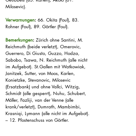
Milosevic).
Verwarnungen
:
 66. Okita (Foul), 83. 
Rohner (Foul), 89. Görtler (Foul).
Bemerkungen
:
 Zürich ohne Santini, M. 
Reichmuth (beide verletzt), Omerovic, 
Guerrero, Di Giusto, Guzzo, Hodza, 
Sabobo, Tsawa, N. Reichmuth (alle nicht 
im Aufgebot). St.Gallen mit Watkowiak, 
Janitzek, Sutter, von Moos, Karlen, 
Konietzke, Stevanovic, Milosevic 
(Ersatzbank) und ohne Vallci, Witzig, 
Schmidt (alle gesperrt), Nuhu, Schubert, 
Möller, Fazliji, van der Venne (alle 
krank/verletzt), Dumrath, Mambimbi, 
Krasniqi, Lymann (alle nicht im Aufgebot). 
– 12. Pfostenschuss von Görtler.