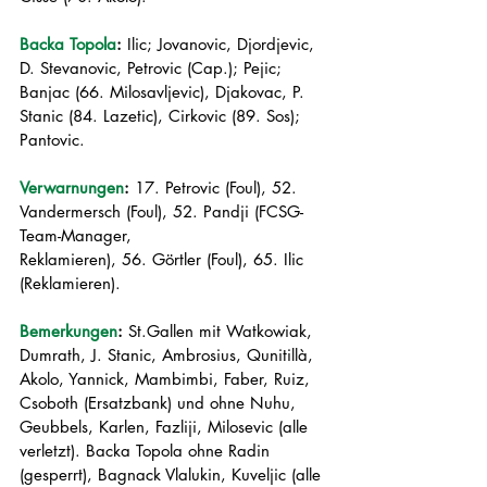
Backa Topola
:
 Ilic; Jovanovic, Djordjevic, 
D. Stevanovic, Petrovic (Cap.); Pejic; 
Banjac (66. Milosavljevic), Djakovac, P. 
Stanic (84. Lazetic), Cirkovic (89. Sos); 
Pantovic.
Verwarnungen
:
 17. Petrovic (Foul), 52. 
Vandermersch (Foul), 52. Pandji (FCSG-
Team-Manager, 
Reklamieren), 56. Görtler (Foul), 65. Ilic 
(Reklamieren).
Bemerkungen
:
 St.Gallen mit Watkowiak, 
Dumrath, J. Stanic, Ambrosius, Qunitillà, 
Akolo, Yannick, Mambimbi, Faber, Ruiz, 
Csoboth (Ersatzbank) und ohne Nuhu, 
Geubbels, Karlen, Fazliji, Milosevic (alle 
verletzt). Backa Topola ohne Radin 
(gesperrt), Bagnack Vlalukin, Kuveljic (alle 