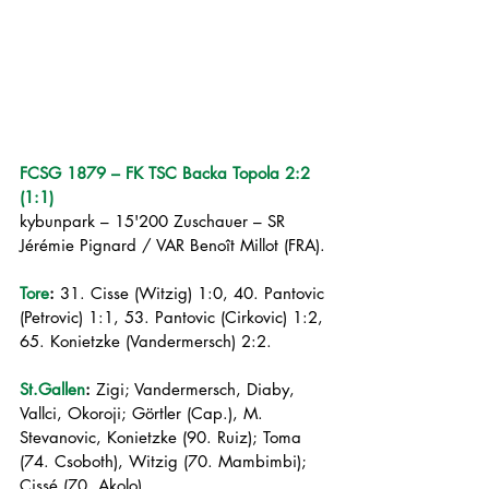
FCSG 1879 – FK TSC Backa Topola 2:2 
(1:1)
kybunpark – 15'200 Zuschauer – SR 
Jérémie Pignard / VAR Benoît Millot (FRA).
Tore
:
 31. Cisse (Witzig) 1:0, 40. Pantovic 
(Petrovic) 1:1, 53. Pantovic (Cirkovic) 1:2, 
65. Konietzke (Vandermersch) 2:2.
St.Gallen
:
 Zigi; Vandermersch, Diaby, 
Vallci, Okoroji; Görtler (Cap.), M. 
Stevanovic, Konietzke (90. Ruiz); Toma 
(74. Csoboth), Witzig (70. Mambimbi); 
Cissé (70. Akolo).