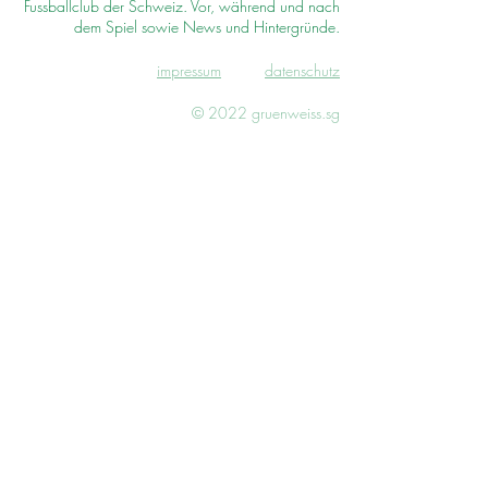
Fussballclub der Schweiz. Vor, während und nach
dem Spiel sowie News und Hintergründe.
impressum
d
atenschutz
© 2022 gruenweiss.sg