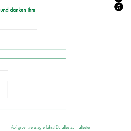
g und danken ihm 
Auf gruenweiss.sg erfährst Du alles zum ältesten