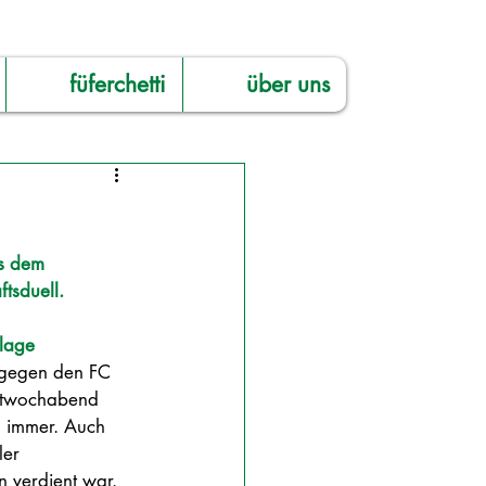
füferchetti
über uns
s dem 
tsduell. 
lage
gegen den FC 
ttwochabend 
 immer. Auch 
er 
verdient war. 