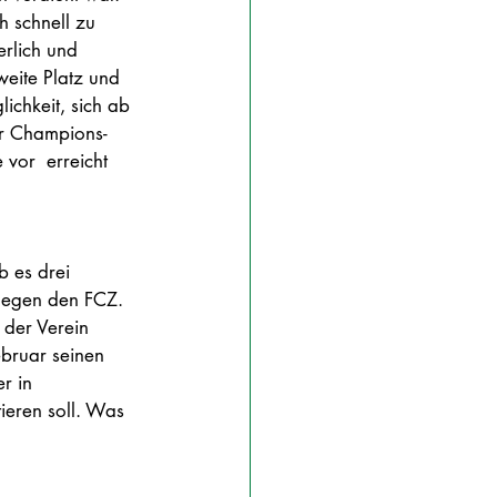
h schnell zu 
rlich und 
weite Platz und 
ichkeit, sich ab 
r Champions-
vor  erreicht 
b es drei 
gegen den FCZ. 
 der Verein 
bruar seinen 
r in 
ieren soll. Was 