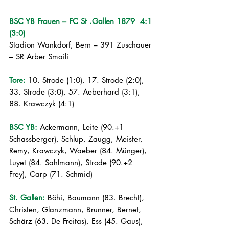
BSC YB Frauen – FC St .Gallen 1879  4:1 
(3:0)
Stadion Wankdorf, Bern – 391 Zuschauer 
– SR Arber Smaili
Tore:
 10. Strode (1:0), 17. Strode (2:0), 
33. Strode (3:0), 57. Aeberhard (3:1), 
88. Krawczyk (4:1)
BSC YB: 
Ackermann, Leite (90.+1 
Schassberger), Schlup, Zaugg, Meister, 
Remy, Krawczyk, Waeber (84. Münger), 
Luyet (84. Sahlmann), Strode (90.+2 
Frey), Carp (71. Schmid)
St. Gallen: 
Böhi, Baumann (83. Brecht), 
Christen, Glanzmann, Brunner, Bernet, 
Schärz (63. De Freitas), Ess (45. Gaus), 