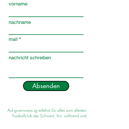
vorname
nachname
mail
nachricht schreiben
Absenden
Auf gruenweiss.sg erfährst Du alles zum ältesten
Fussballclub der Schweiz. Vor, während und
nach dem Spiel sowie News und Hintergründe.