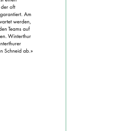
 der oft 
garantiert. Am 
wartet werden, 
den Teams auf 
n. Winterthur 
nterthurer 
den Schneid ab.»