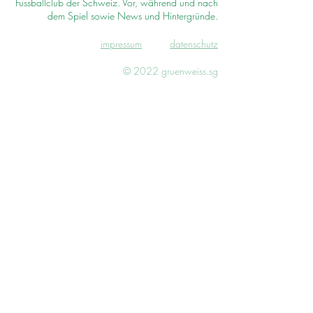
Fussballclub der Schweiz. Vor, während und nach
dem Spiel sowie News und Hintergründe.
impressum
d
atenschutz
© 2022 gruenweiss.sg