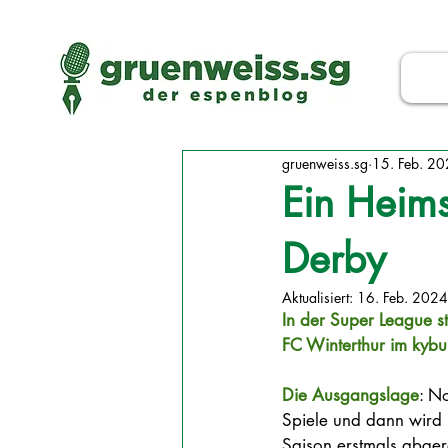
gruenweiss.sg
15. Feb. 2
Ein Heims
Derby
Aktualisiert:
16. Feb. 2024
In der Super League s
FC Winterthur im kybu
Die Ausgangslage
: N
Spiele und dann wird i
Saison erstmals abger