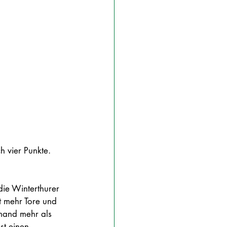
 vier Punkte. 
 die Winterthurer 
lt mehr Tore und 
mand mehr als 
st einen 