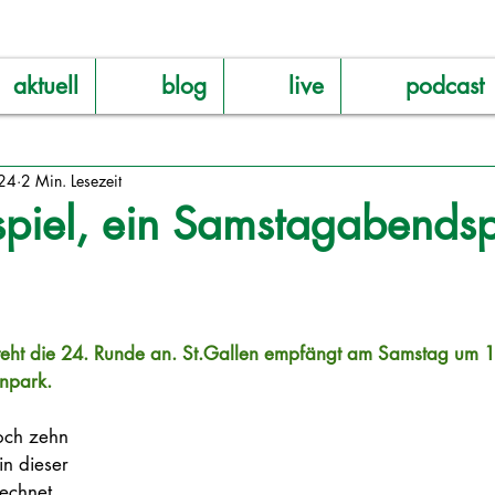
aktuell
blog
live
podcast
024
2 Min. Lesezeit
piel, ein Samstagabendspi
teht die 24. Runde an. St.Gallen empfängt am Samstag um 
npark. 
och zehn 
n dieser 
echnet. 