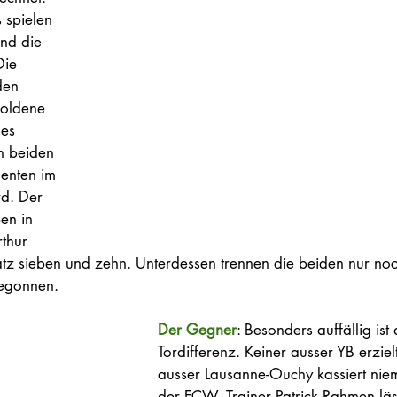
 spielen 
nd die 
Die 
den 
goldene 
es 
n beiden 
enten im 
rd. Der 
en in 
thur 
tz sieben und zehn. Unterdessen trennen die beiden nur noch
egonnen.  
Der Gegner
: Besonders auffällig ist
Tordifferenz. Keiner ausser YB erzie
ausser Lausanne-Ouchy kassiert nie
der FCW. Trainer Patrick Rahmen läs