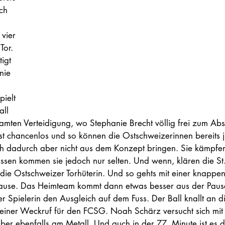
ch 
 
vier 
Tor. 
igt 
nie 
ielt 
all 
amten Verteidigung, wo Stephanie Brecht völlig frei zum Abs
ist chancenlos und so können die Ostschweizerinnen bereits j
ch dadurch aber nicht aus dem Konzept bringen. Sie kämpfen
össen kommen sie jedoch nur selten. Und wenn, klären die St.
die Ostschweizer Torhüterin. Und so gehts mit einer knappen
ause.
Das Heimteam kommt dann etwas besser aus der Pause
r Spielerin den Ausgleich auf dem Fuss. Der Ball knallt an di
kleiner Weckruf für den FCSG. Noah Schärz versucht sich mit
aber ebenfalls am Metall. Und auch in der 77. Minute ist es d