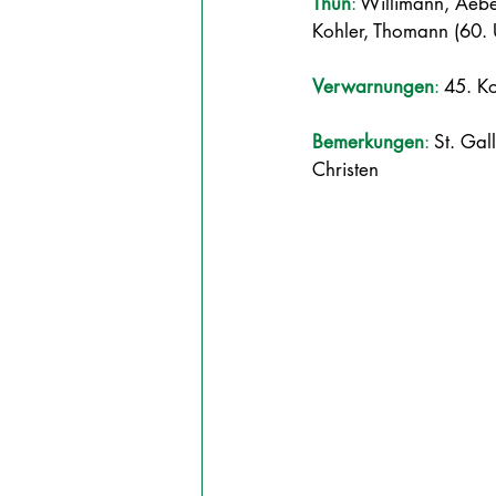
Thun
: 
Willimann, Aeber
Kohler, Thomann (60. U
Verwarnungen
: 
45. Ko
Bemerkungen
: 
St. Gal
Christen