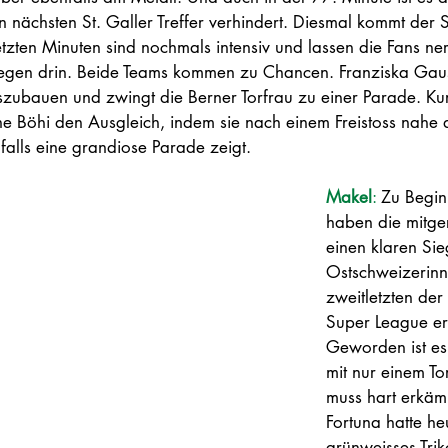
 nächsten St. Galler Treffer verhindert. Diesmal kommt der 
etzten Minuten sind nochmals intensiv und lassen die Fans ne
liegen drin. Beide Teams kommen zu Chancen. Franziska Gaus
szubauen und zwingt die Berner Torfrau zu einer Parade. Kur
e Böhi den Ausgleich, indem sie nach einem Freistoss nahe 
alls eine grandiose Parade zeigt.
Makel
: 
Zu Begin
haben die mitger
einen klaren Sie
Ostschweizerin
zweitletzten de
Super League er
Geworden ist es 
mit nur einem To
muss hart erkäm
Fortuna hatte he
grünweisses Trik