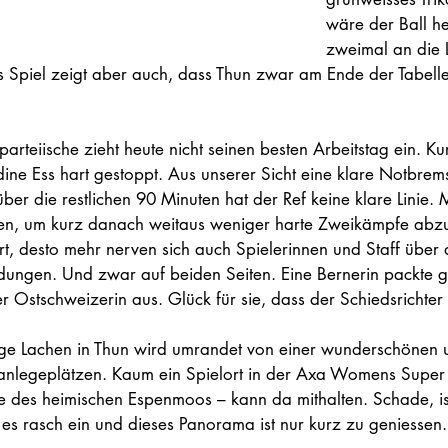
wäre der Ball heu
zweimal an die 
as Spiel zeigt aber auch, dass Thun zwar am Ende der Tabelle
arteiische zieht heute nicht seinen besten Arbeitstag ein. K
ine Ess hart gestoppt. Aus unserer Sicht eine klare Notbrems
er die restlichen 90 Minuten hat der Ref keine klare Linie. 
en, um kurz danach weitaus weniger harte Zweikämpfe abzup
t, desto mehr nerven sich auch Spielerinnen und Staff über 
idungen. Und zwar auf beiden Seiten. Eine Bernerin packte 
Ostschweizerin aus. Glück für sie, dass der Schiedsrichter n
ge Lachen in Thun wird umrandet von einer wunderschönen u
sanlegeplätzen. Kaum ein Spielort in der Axa Womens Super
e des heimischen Espenmoos – kann da mithalten. Schade, ist
 es rasch ein und dieses Panorama ist nur kurz zu geniessen.