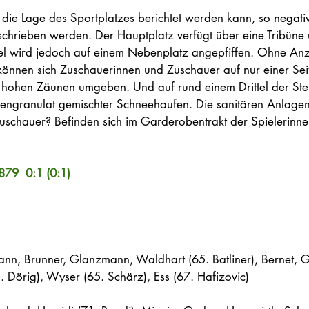
 die Lage des Sportplatzes berichtet werden kann, so negati
schrieben werden. Der Hauptplatz verfügt über eine Tribüne 
el wird jedoch auf einem Nebenplatz angepfiffen. Ohne Anz
önnen sich Zuschauerinnen und Zuschauer auf nur einer Seit
 hohen Zäunen umgeben. Und auf rund einem Drittel der Stehp
sengranulat gemischter Schneehaufen. Die sanitären Anlagen 
schauer? Befinden sich im Garderobentrakt der Spielerinnen
79  0:1 (0:1)
nn, Brunner, Glanzmann, Waldhart (65. Batliner), Bernet, G
 Dörig), Wyser (65. Schärz), Ess (67. Hafizovic)