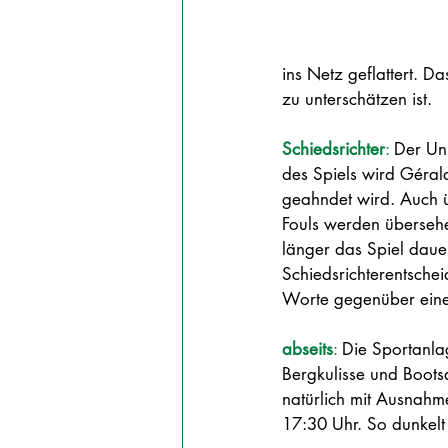
ins Netz geflattert. D
zu unterschätzen ist.
Schiedsrichter
: 
Der Unp
des Spiels wird Gérald
geahndet wird. Auch üb
Fouls werden überseh
länger das Spiel dauer
Schiedsrichterentsche
Worte gegenüber einer 
abseits
: 
Die Sportanla
Bergkulisse und Boot
natürlich mit Ausnahm
17:30 Uhr. So dunkelt