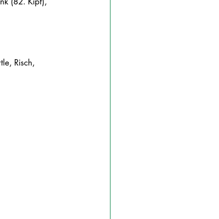
k (82. Kipf), 
le, Risch, 