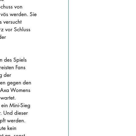
Schuss von 
rvös werden. Sie 
 versucht 
z vor Schluss 
der 
n des Spiels 
eisten Fans 
g der 
nen gegen den 
r Axa Womens 
wartet. 
ein Mini-Sieg 
r. Und dieser 
pft werden. 
ute kein 
ot an, sonst 