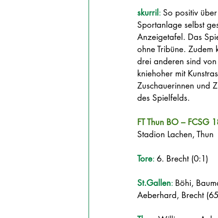
skurril
: 
So positiv über
Sportanlage selbst ge
Anzeigetafel. Das Spi
ohne Tribüne. Zudem k
drei anderen sind von
kniehoher mit Kunstra
Zuschauerinnen und Zu
des Spielfelds.
FT Thun BO – FCSG 18
Stadion Lachen, Thun
Tore
:
 6. Brecht (0:1)
St.Gallen
: 
Böhi, Bauma
Aeberhard, Brecht (65.