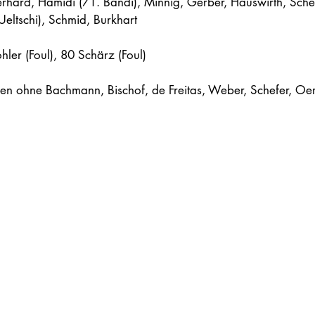
hard, Hamidi (71. Bandi), Minnig, Gerber, Hauswirth, Schen
eltschi), Schmid, Burkhart
hler (Foul), 80 Schärz (Foul)
len ohne Bachmann, Bischof, de Freitas, Weber, Schefer, Oert