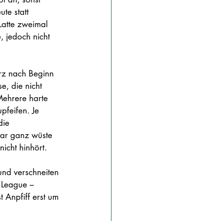
te statt 
Latte zweimal 
, jedoch nicht 
urz nach Beginn 
e, die nicht 
Mehrere harte 
feifen. Je 
die 
gar ganz wüste 
icht hinhört.
nd verschneiten 
 League – 
 Anpfiff erst um 