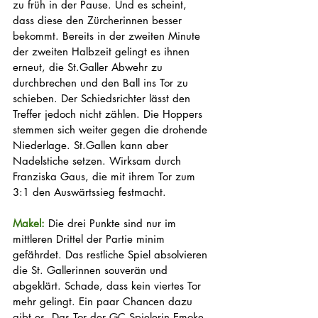
zu früh in der Pause. Und es scheint, 
dass diese den Zürcherinnen besser 
bekommt. Bereits in der zweiten Minute 
der zweiten Halbzeit gelingt es ihnen 
erneut, die St.Galler Abwehr zu 
durchbrechen und den Ball ins Tor zu 
schieben. Der Schiedsrichter lässt den 
Treffer jedoch nicht zählen. Die Hoppers 
stemmen sich weiter gegen die drohende 
Niederlage. St.Gallen kann aber 
Nadelstiche setzen. Wirksam durch 
Franziska Gaus, die mit ihrem Tor zum 
3:1 den Auswärtssieg festmacht. 
Makel: 
Die drei Punkte sind nur im 
mittleren Drittel der Partie minim 
gefährdet. Das restliche Spiel absolvieren 
die St. Gallerinnen souverän und 
abgeklärt. Schade, dass kein viertes Tor 
mehr gelingt. Ein paar Chancen dazu 
gibt es. Das Tor der GC Spielerin Emoke 