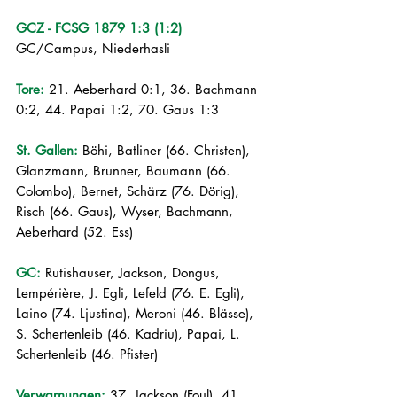
GCZ - FCSG 1879 1:3 (1:2)
GC/Campus, Niederhasli 
Tore:
 21. Aeberhard 0:1, 36. Bachmann 
0:2, 44. Papai 1:2, 70. Gaus 1:3
St. Gallen: 
Böhi, Batliner (66. Christen), 
Glanzmann, Brunner, Baumann (66. 
Colombo), Bernet, Schärz (76. Dörig), 
Risch (66. Gaus), Wyser, Bachmann, 
Aeberhard (52. Ess)
GC: 
Rutishauser, Jackson, Dongus, 
Lempérière, J. Egli, Lefeld (76. E. Egli), 
Laino (74. Ljustina), Meroni (46. Blässe), 
S. Schertenleib (46. Kadriu), Papai, L. 
Schertenleib (46. Pfister)
Verwarnungen: 
37. Jackson (Foul), 41. 