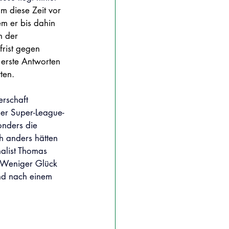
m diese Zeit vor 
m er bis dahin 
n der 
rist gegen 
erste Antworten 
ten.
erschaft 
der Super-League-
onders die 
h anders hätten 
nalist Thomas 
. Weniger Glück 
nd nach einem 