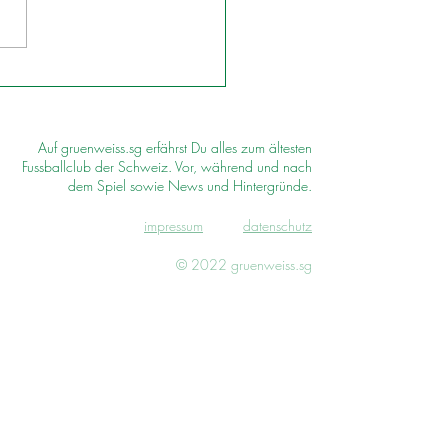
Auf gruenweiss.sg erfährst Du alles zum ältesten
Fussballclub der Schweiz. Vor, während und nach
dem Spiel sowie News und Hintergründe.
impressum
d
atenschutz
© 2022 gruenweiss.sg