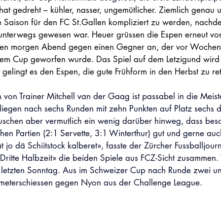
at gedreht – kühler, nasser, ungemütlicher. Ziemlich genau u
 Saison für den FC St.Gallen kompliziert zu werden, nachde
unterwegs gewesen war. Heuer grüssen die Espen erneut vo
reten morgen Abend gegen einen Gegner an, der vor Wochenf
em Cup geworfen wurde. Das Spiel auf dem Letzigund wird 
 gelingt es den Espen, die gute Frühform in den Herbst zu ret
von Trainer Mitchell van der Gaag ist passabel in die Meist
r liegen nach sechs Runden mit zehn Punkten auf Platz sechs 
äuschen aber vermutlich ein wenig darüber hinweg, dass bes
chen Partien (2:1 Servette, 3:1 Winterthur) gut und gerne auc
jo dä Schiitstock kalberet», fasste der Zürcher Fussballjour
 «Dritte Halbzeit» die beiden Spiele aus FCZ-Sicht zusammen
m letzten Sonntag. Aus im Schweizer Cup nach Runde zwei u
lfmeterschiessen gegen Nyon aus der Challenge League.  