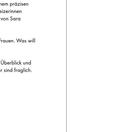
nem präzisen 
eizerinnen 
r von Sara 
Frauen. Was will 
 Überblick und 
 sind fraglich.