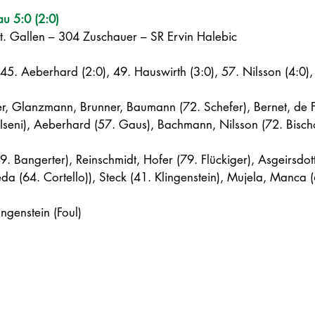
u 5:0 (2:0)
. Gallen – 304 Zuschauer – SR Ervin Halebic
, 45. Aeberhard (2:0), 49. Hauswirth (3:0), 57. Nilsson (4:0),
r, Glanzmann, Brunner, Baumann (72. Schefer), Bernet, de Fr
 Iseni), Aeberhard (57. Gaus), Bachmann, Nilsson (72. Bisch
(79. Bangerter), Reinschmidt, Hofer (79. Flückiger), Asgeirsdotti
da (64. Cortello)), Steck (41. Klingenstein), Mujela, Manca (6
ingenstein (Foul)