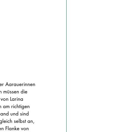
der Aarauerinnen 
ln müssen die 
von Larina 
 am richtigen 
 Hand und sind 
leich selbst an, 
en Flanke von 