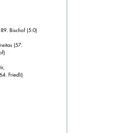
 89. Bischof (5:0)
eitas (57. 
of)
r, 
4. Friedli)