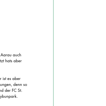
C Aarau auch 
zt hats aber 
 ist es aber 
lungen, denn so 
d der FC St. 
Kybunpark.