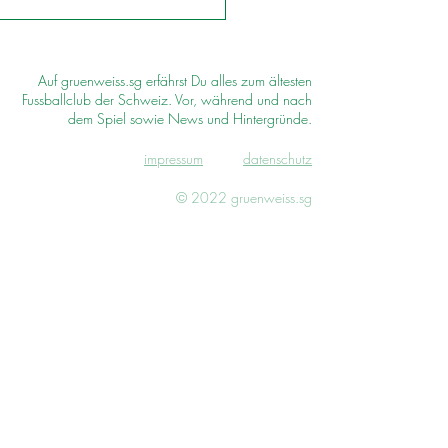
Auf gruenweiss.sg erfährst Du alles zum ältesten
Fussballclub der Schweiz. Vor, während und nach
dem Spiel sowie News und Hintergründe.
impressum
d
atenschutz
© 2022 gruenweiss.sg