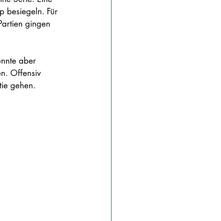
 besiegeln. Für 
Partien gingen 
nnte aber 
n. Offensiv 
tie gehen.