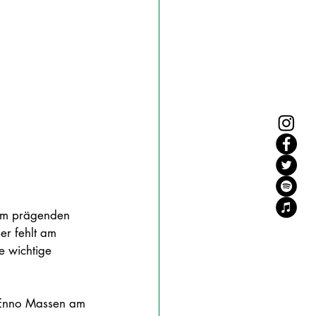
nem prägenden 
er fehlt am 
e wichtige 
t Enno Massen am 