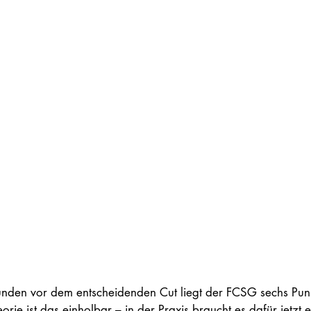
unden vor dem entscheidenden Cut liegt der FCSG sechs Punkt
rie ist das einholbar – in der Praxis braucht es dafür jetzt e