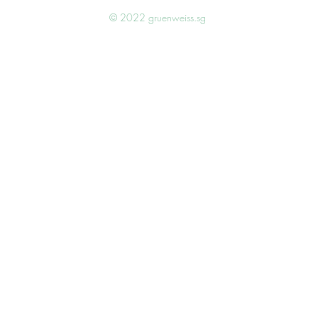
© 2022 gruenweiss.sg