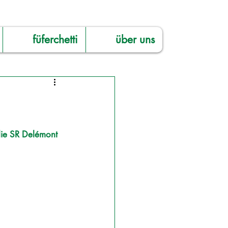
füferchetti
über uns
die SR Delémont 