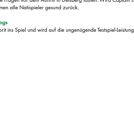
ge Fragen vor dem Auftritt in Delsberg lauten: Wird Captain L
mmen alle Natispieler gesund zurück.
ogs 
orit ins Spiel und wird auf die ungenügende Testspiel-Leistun