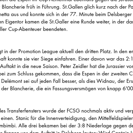
Blancherie früh in Führung. St.Gallen glich kurz nach der P
netta aus und konnte sich in der 77. Minute beim Delsberger 
 Eigentor kamen die St.Galler eine Runde weiter, in der da
ller Cup-Abenteuer beendeten. 
 in der Promotion League aktuell den dritten Platz. In den er
aft konnte sie vier Siege einfahren. Einer davon war das 2
uftakt in die neue Saison. Peter Zeidler hat die Jurassier vo
abei zum Schluss gekommen, dass die Espen in der zweiten 
. Delémont sei auf jeden Fall besser, als dies Widnau, der E
f der Blancherie, die ein Fassungsversmögen von knapp 6'00
es Transferfensters wurde der FCSG nochmals aktiv und verpf
 einen. Stanic für die Innenverteidigung, den Mittelfeldspiele
mbimbi. Alle drei bekamen bei der 3:8 Niederlage gegen den