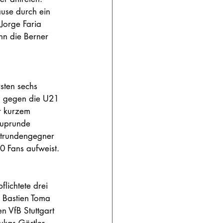
ause durch ein 
Jorge Faria 
nn die Berner 
sten sechs 
:1 gegen die U21 
r kurzem 
Cuprunde 
rstrundengegner 
0 Fans aufweist. 
lichtete drei 
r Bastien Toma 
 VfB Stuttgart 