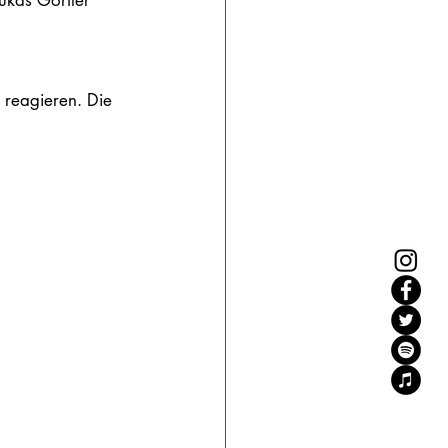
ukas Görtler 
g reagieren. Die 