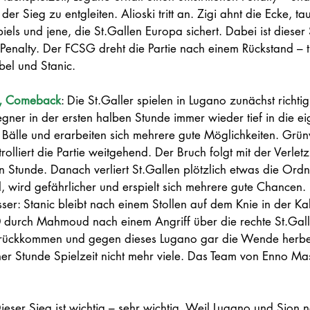
 Sieg zu entgleiten. Alioski tritt an. Zigi ahnt die Ecke, tau
piels und jene, die St.Gallen Europa sichert. Dabei ist dieser
 Penalty. Der FCSG dreht die Partie nach einem Rückstand – t
el und Stanic.
n, Comeback
: Die St.Galler spielen in Lugano zunächst richtig
ner in der ersten halben Stunde immer wieder tief in die ei
 Bälle und erarbeiten sich mehrere gute Möglichkeiten. Grünw
trolliert die Partie weitgehend. Der Bruch folgt mit der Verle
n Stunde. Danach verliert St.Gallen plötzlich etwas die Ord
, wird gefährlicher und erspielt sich mehrere gute Chancen.
er: Stanic bleibt nach einem Stollen auf dem Knie in der Ka
:0 durch Mahmoud nach einem Angriff über die rechte St.Gall
rückkommen und gegen dieses Lugano gar die Wende herbei
er Stunde Spielzeit nicht mehr viele. Das Team von Enno Ma
Dieser Sieg ist wichtig – sehr wichtig. Weil Lugano und Sion n