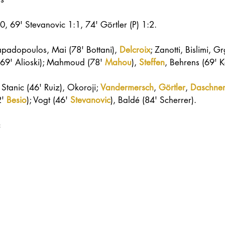
, 69' Stevanovic 1:1, 74' Görtler (P) 1:2.
apadopoulos, Mai (78' Bottani), 
Delcroix
; Zanotti, Bislimi, Gr
(69' Alioski); Mahmoud (78' 
Mahou
), 
Steffen
, Behrens (69' K
, Stanic (46' Ruiz), Okoroji; 
Vandermersch
, 
Görtler
, 
Daschne
' 
Besio
); Vogt (46' 
Stevanovic
), Baldé (84' Scherrer).
 