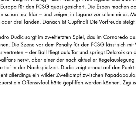
st Europa für den FCSG quasi gesichert. Die Espen machen da
n schon mal klar – und zeigen in Lugano vor allem eines: Men
oder drei landen. Danach ist Cupfinal! Die Vorfreude steigt u
ndro Dudic sorgt im zweitletzten Spiel, das im Cornaredo au
onen. Die Szene vor dem Penalty für den FCSG lässt sich mit 
 vertreten – der Ball fliegt aufs Tor und springt Delcroix an 
sballfans nervt, aber einer der nach aktueller Regelauslegun
 tief in der Nachspielzeit. Dudic zeigt erneut auf den Punkt 
eht allerdings ein wilder Zweikampf zwischen Papadopoulo
erst ein Offensivfoul hätte gepfiffen werden können. Zigi is