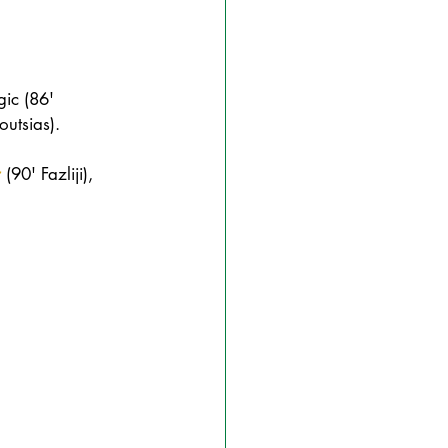
gic (86' 
outsias).
r
 (90' Fazliji), 