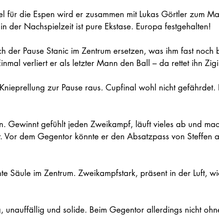
piel für die Espen wird er zusammen mit Lukas Görtler zum Ma
in der Nachspielzeit ist pure Ekstase. Europa festgehalten!
h der Pause Stanic im Zentrum ersetzen, was ihm fast noch be
inmal verliert er als letzter Mann den Ball – da rettet ihn Zigi
 Knieprellung zur Pause raus. Cupfinal wohl nicht gefährdet. 
. Gewinnt gefühlt jeden Zweikampf, läuft vieles ab und mach
r. Vor dem Gegentor könnte er den Absatzpass von Steffen al
e Säule im Zentrum. Zweikampfstark, präsent in der Luft, w
ig, unauffällig und solide. Beim Gegentor allerdings nicht ohn