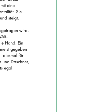
mit eine 
talität. Sie 
nd steigt. 
sgetragen wird, 
VAR-
die Hand. Ein 
g meist gegeben 
– diesmal für 
s und Daschner, 
ts egal!