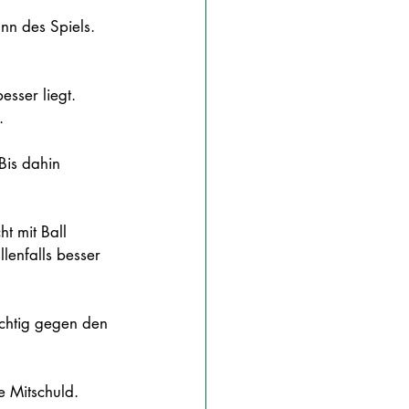
nn des Spiels. 
sser liegt. 
.
Bis dahin 
t mit Ball 
lenfalls besser 
ichtig gegen den 
e Mitschuld.