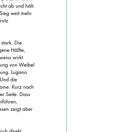
cht ab und hält. 
 Sieg weit mehr 
rotz 
 stark. Die 
gene Hälfte, 
eiss wirkt 
tzung von Weibel 
nung. Lugano 
 Und die 
bine. Kurz nach 
er Seite. Dass 
führen, 
ssen zeigt aber 
och direkt 