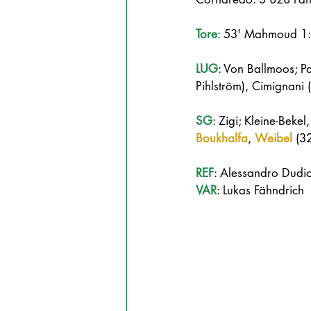
Tore
: 53' Mahmoud 1:0
LUG
: Von Ballmoos; P
Pihlström), Cimignani 
SG
: Zigi; Kleine-Bekel
Boukhalfa
, 
Weibel
 (32
REF
: Alessandro Dudic
VAR
: Lukas Fähndrich