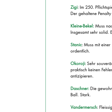
Zigi
: Im 250. Pflichts
Der gehaltene Penalty 
Kleine-Bekel:
 Muss nac
Insgesamt sehr solid. E
Stanic
: Muss mit einer
ordentlich.
Okoroji: 
Sehr souverän
praktisch keinen Fehle
antizipieren. 
Daschner: 
Die gewohnt
Ball. Stark.
Vandermersch
: Fleiss