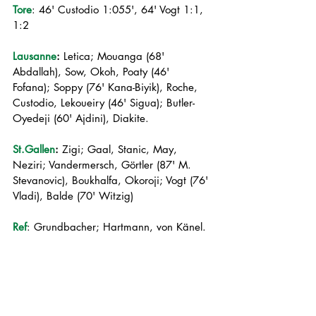
Tore
: 46' Custodio 1:055', 64' Vogt 1:1, 
1:2
Lausanne
:
 Letica; Mouanga (68' 
Abdallah), Sow, Okoh, Poaty (46' 
Fofana); Soppy (76' Kana-Biyik), Roche, 
Custodio, Lekoueiry (46' Sigua); Butler-
Oyedeji (60' Ajdini), Diakite.
St.Gallen
:
 Zigi; Gaal, Stanic, May, 
Neziri; Vandermersch, Görtler (87' M. 
Stevanovic), Boukhalfa, Okoroji; Vogt (76' 
Vladi), Balde (70' Witzig)
Ref
: Grundbacher; Hartmann, von Känel.