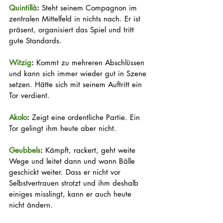
Quintillà
:
 Steht seinem Compagnon im 
zentralen Mittelfeld in nichts nach. Er ist 
präsent, organisiert das Spiel und tritt 
gute Standards. 
Witzig
:
 Kommt zu mehreren Abschlüssen 
und kann sich immer wieder gut in Szene 
setzen. Hätte sich mit seinem Auftritt ein 
Tor verdient. 
Akolo
:
 Zeigt eine ordentliche Partie. Ein 
Tor gelingt ihm heute aber nicht. 
Geubbels
:
 Kämpft, rackert, geht weite 
Wege und leitet dann und wann Bälle 
geschickt weiter. Dass er nicht vor 
Selbstvertrauen strotzt und ihm deshalb 
einiges misslingt, kann er auch heute 
nicht ändern. 