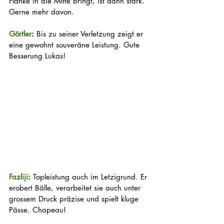
Flanke in die Mitte bringt, ist dann stark. 
Gerne mehr davon. 
Görtler
:
 Bis zu seiner Verletzung zeigt er 
eine gewohnt souveräne Leistung. Gute 
Besserung Lukas!
Fazliji
:
 Topleistung auch im Letzigrund. Er 
erobert Bälle, verarbeitet sie auch unter 
grossem Druck präzise und spielt kluge 
Pässe. Chapeau!