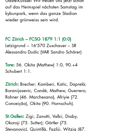
Gäste-Kulisse! Wir freuen uns jetzt schon 
auf das Heimspiel nächsten Samstag im 
kybunpark, wenn das ganze Stadion 
wieder grünweiss sein wird. 
FC Zürich – FCSG 1879 1:1 (0:0)
Letzigrund – 16'570 Zuschauer – SR 
Alessandro Dudic (VAR Sandro Schärer)
Tore
:
 56. Okita (Mathew) 1:0, 90.+4 
Schubert 1:1.
Zürich
:
 Brecher; Kamberi, Katic, Daprelà; 
Boranijasevic, Condé, Mathew, Guerrero; 
Rohner (46. Marchesano), Afriyie (72. 
Conceição), Okita (90. Hornschuh).
St.Gallen
:
 Zigi; Zanotti, Vallci, Diaby, 
Okoroji (75. Sutter); Görtler (75. 
Stevanovic), Quintillà, Fazliji, Witzig (87. 