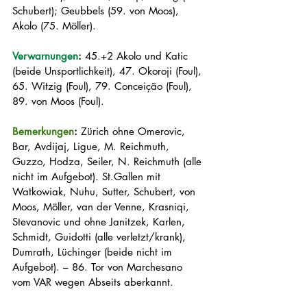
Schubert); Geubbels (59. von Moos), 
Akolo (75. Möller).
Verwarnungen
:
 45.+2 Akolo und Katic 
(beide Unsportlichkeit), 47. Okoroji (Foul), 
65. Witzig (Foul), 79. Conceição (Foul), 
89. von Moos (Foul).
Bemerkungen
:
 Zürich ohne Omerovic, 
Bar, Avdijaj, Ligue, M. Reichmuth, 
Guzzo, Hodza, Seiler, N. Reichmuth (alle 
nicht im Aufgebot). St.Gallen mit 
Watkowiak, Nuhu, Sutter, Schubert, von 
Moos, Möller, van der Venne, Krasniqi, 
Stevanovic und ohne Janitzek, Karlen, 
Schmidt, Guidotti (alle verletzt/krank), 
Dumrath, Lüchinger (beide nicht im 
Aufgebot). – 86. Tor von Marchesano 
vom VAR wegen Abseits aberkannt.