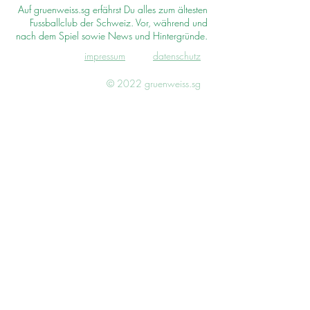
Auf gruenweiss.sg erfährst Du alles zum ältesten
Fussballclub der Schweiz. Vor, während und
nach dem Spiel sowie News und Hintergründe.
impressum
d
atenschutz
© 2022 gruenweiss.sg