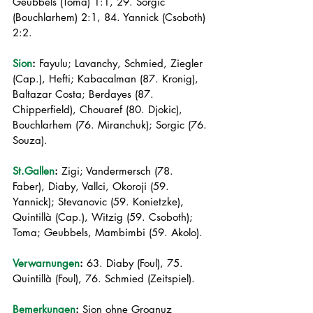
Geubbels (Toma) 1:1, 29. Sorgic 
(Bouchlarhem) 2:1, 84. Yannick (Csoboth) 
2:2.
Sion
:
 Fayulu; Lavanchy, Schmied, Ziegler 
(Cap.), Hefti; Kabacalman (87. Kronig), 
Baltazar Costa; Berdayes (87. 
Chipperfield), Chouaref (80. Djokic), 
Bouchlarhem (76. Miranchuk); Sorgic (76. 
Souza).
St.Gallen
:
 Zigi; Vandermersch (78. 
Faber), Diaby, Vallci, Okoroji (59. 
Yannick); Stevanovic (59. Konietzke), 
Quintillà (Cap.), Witzig (59. Csoboth); 
Toma; Geubbels, Mambimbi (59. Akolo).
Verwarnungen
:
 63. Diaby (Foul), 75. 
Quintillà (Foul), 76. Schmied (Zeitspiel).
Bemerkungen
:
 Sion ohne Grognuz 