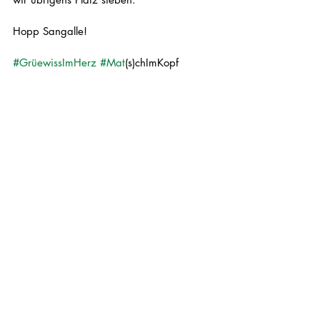
Hopp Sangalle!
#GrüewissImHerz
#Mat
(s)chImKopf
Bilder: Franz Schefer und Manuel Nagel
Text: Marc Baumeler