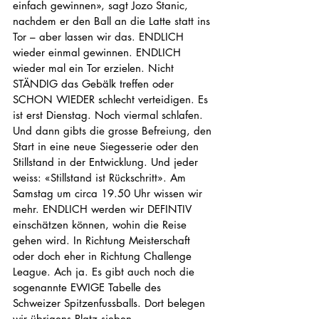
einfach gewinnen», sagt Jozo Stanic, 
nachdem er den Ball an die Latte statt ins 
Tor – aber lassen wir das. ENDLICH 
wieder einmal gewinnen. ENDLICH 
wieder mal ein Tor erzielen. Nicht 
STÄNDIG das Gebälk treffen oder 
SCHON WIEDER schlecht verteidigen. Es 
ist erst Dienstag. Noch viermal schlafen. 
Und dann gibts die grosse Befreiung, den 
Start in eine neue Siegesserie oder den 
Stillstand in der Entwicklung. Und jeder 
weiss: «Stillstand ist Rückschritt». Am 
Samstag um circa 19.50 Uhr wissen wir 
mehr. ENDLICH werden wir DEFINTIV 
einschätzen können, wohin die Reise 
gehen wird. In Richtung Meisterschaft 
oder doch eher in Richtung Challenge 
League. Ach ja. Es gibt auch noch die 
sogenannte EWIGE Tabelle des 
Schweizer Spitzenfussballs. Dort belegen 
wir übrigens Platz sieben.