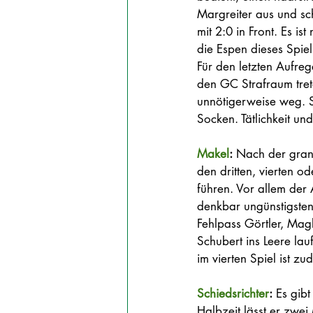
Margreiter aus und s
mit 2:0 in Front. Es is
die Espen dieses Spiel
Für den letzten Aufrege
den GC Strafraum trete
unnötigerweise weg. Se
Socken. Tätlichkeit und
Makel
:
 Nach der grand
den dritten, vierten o
führen. Vor allem der 
denkbar ungünstigsten 
Fehlpass Görtler, Mag
Schubert ins Leere lau
im vierten Spiel ist z
Schiedsrichter
:
 Es gibt
Halbzeit lässt er zwe