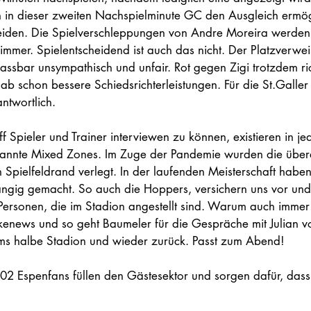
 in dieser zweiten Nachspielminute GC den Ausgleich ermögli
eiden. Die Spielverschleppungen von Andre Moreira werden 
immer. Spielentscheidend ist auch das nicht. Der Platzverwei
nfassbar unsympathisch und unfair. Rot gegen Zigi trotzdem ri
ab schon bessere Schiedsrichterleistungen. Für die St.Galler
ntwortlich. 
f Spieler und Trainer interviewen zu können, existieren in j
annte Mixed Zones. Im Zuge der Pandemie wurden die über
 Spielfeldrand verlegt. In der laufenden Meisterschaft haben
ngig gemacht. So auch die Hoppers, versichern uns vor und
 Personen, die im Stadion angestellt sind. Warum auch immer!
akenews und so geht Baumeler für die Gespräche mit Julian 
ums halbe Stadion und wieder zurück. Passt zum Abend!
02 Espenfans füllen den Gästesektor und sorgen dafür, dass