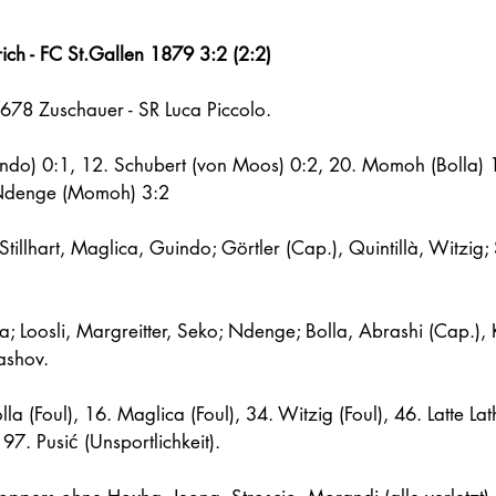
ch - FC St.Gallen 1879 3:2 (2:2)
'678 Zuschauer - SR Luca Piccolo.
uindo) 0:1, 12. Schubert (von Moos) 0:2, 20. Momoh (Bolla)
 Ndenge (Momoh) 3:2
, Stillhart, Maglica, Guindo; Görtler (Cap.), Quintillà, Witzig;
a; Loosli, Margreitter, Seko; Ndenge; Bolla, Abrashi (Cap.)
ashov.
lla (Foul), 16. Maglica (Foul), 34. Witzig (Foul), 46. Latte Lath
 97. Pusić (Unsportlichkeit).