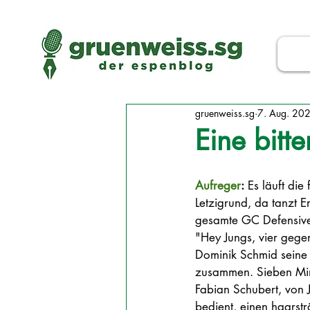
gruenweiss.sg
7. Aug. 20
Eine bitt
Aufreger
:
 Es läuft die
Letzigrund, da tanzt E
gesamte GC Defensive 
"Hey Jungs, vier gegen
Dominik Schmid seine
zusammen. Sieben Minu
Fabian Schubert, von 
bedient, einen haarst