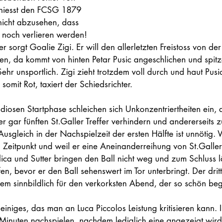
chiesst den FCSG 1879 
t nicht abzusehen, dass 
 noch verlieren werden! 
r sorgt Goalie Zigi. Er will den allerletzten Freistoss von der M
n, da kommt von hinten Petar Pusic angeschlichen und spitze
hr unsportlich. Zigi zieht trotzdem voll durch und haut Pusi
 somit Rot, taxiert der Schiedsrichter. 
iosen Startphase schleichen sich Unkonzentriertheiten ein, di
der gar fünften St.Galler Treffer verhindern und andererseits
Ausgleich in der Nachspielzeit der ersten Hälfte ist unnötig.
Zeitpunkt und weil er eine Aneinanderreihung von St.Galler F
lica und Sutter bringen den Ball nicht weg und zum Schluss 
fen, bevor er den Ball sehenswert im Tor unterbringt. Der drit
udem sinnbildlich für den verkorksten Abend, der so schön be
 einiges, das man an Luca Piccolos Leistung kritisieren kann. I
i Minuten nachspielen, nachdem lediglich eine angezeigt wi