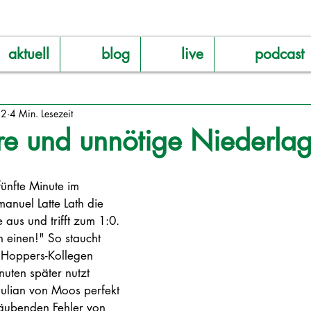
aktuell
blog
live
podcast
22
4 Min. Lesezeit
ere und unnötige Niederla
 fünfte Minute im 
manuel Latte Lath die 
aus und trifft zum 1:0. 
 einen!" So staucht 
 Hoppers-Kollegen 
ten später nutzt 
Julian von Moos perfekt 
räubenden Fehler von 