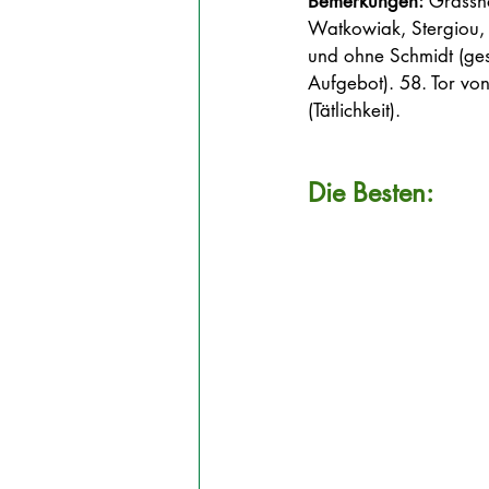
Bemerkungen:
 Grassho
Watkowiak, Stergiou, G
und ohne Schmidt (gesp
Aufgebot). 58. Tor von
(Tätlichkeit).
Die Besten: