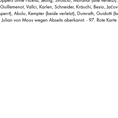
ppers ohne Hoxha, Jeong, Stroscio, Morandi (alle verletzt). 
uillemenot, Vallci, Karlen, Schneider, Kräuchi, Besio, Jaćov
errt), Akolo, Kempter (beide verletzt), Dumrath, Guidotti (be
 Julian von Moos wegen Abseits aberkannt. - 97. Rote Karte f