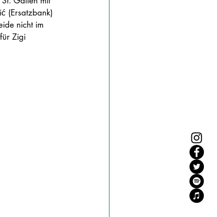
St. Gallen mit 
ić (Ersatzbank) 
ide nicht im 
ür Zigi 