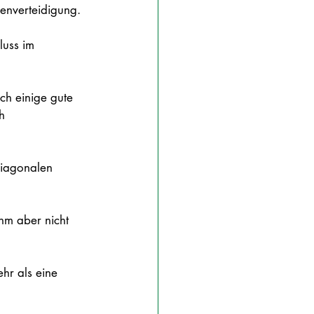
nenverteidigung. 
luss im 
uch einige gute 
h 
diagonalen 
ihm aber nicht 
ehr als eine 