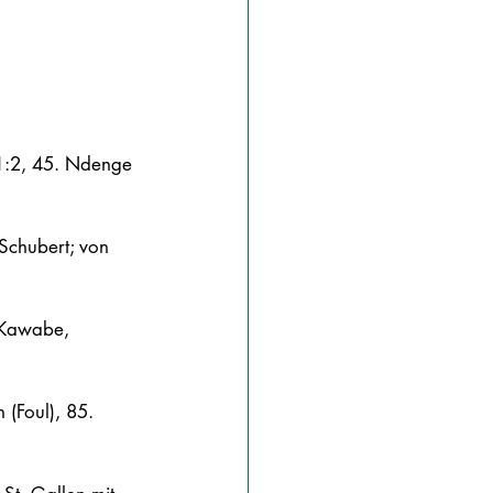
 1:2, 45. Ndenge 
 Schubert; von 
, Kawabe, 
 (Foul), 85. 