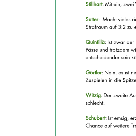
Stillhart
: Mit ein, zwe
Sutter
:  Macht vieles r
Strafraum auf 3:2 zu e
Quintillà
: Ist zwar der
Pässe und trotzdem wir
entscheidender sein kö
Görtler
: Nein, es ist 
Zuspielen in die Spitz
Witzig
: Der zweite Auf
schlecht.   
Schubert
: Ist emsig, er
Chance auf weitere Tre