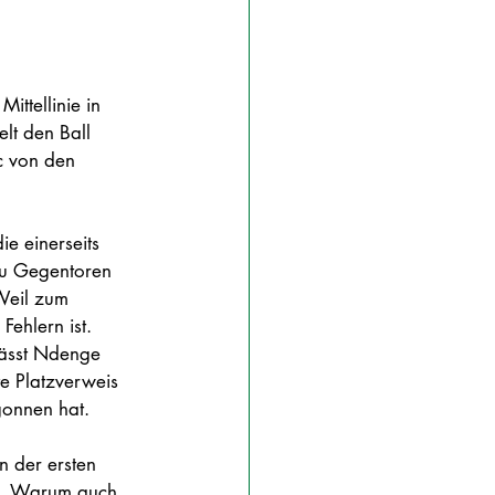
ittellinie in 
lt den Ball 
c von den 
e einerseits 
 zu Gegentoren 
 Weil zum 
ehlern ist. 
lässt Ndenge 
te Platzverweis 
gonnen hat. 
n der ersten 
rd. Warum auch 