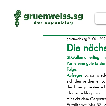
gruenweiss.sg
9. Okt. 20
Die nächs
St.Gallen unterliegt i
Partie eine gute Leist
Folge. 
Aufreger
: Schon wiede
sich den verdienten Lo
der Übergabe wegsch
Nackenschlag gleicht in
Hinsicht dem Gegentref
Er fällt spät (hier 87’, 