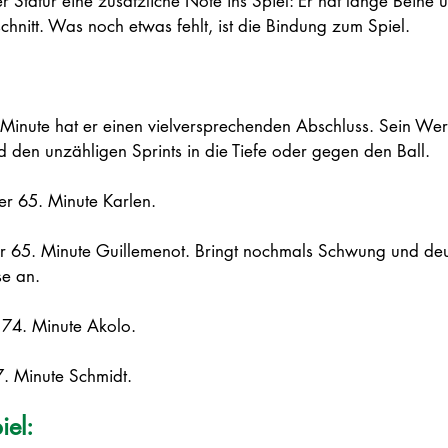
ner Statur eine zusätzliche Note ins Spiel: Er hat lange Beine 
chnitt. Was noch etwas fehlt, ist die Bindung zum Spiel.
. Minute hat er einen vielversprechenden Abschluss. Sein Wert
nd den unzähligen Sprints in die Tiefe oder gegen den Ball.  
der 65. Minute Karlen. 
der 65. Minute Guillemenot. Bringt nochmals Schwung und deut
se an. 
r 74. Minute Akolo.
87. Minute Schmidt.
el: