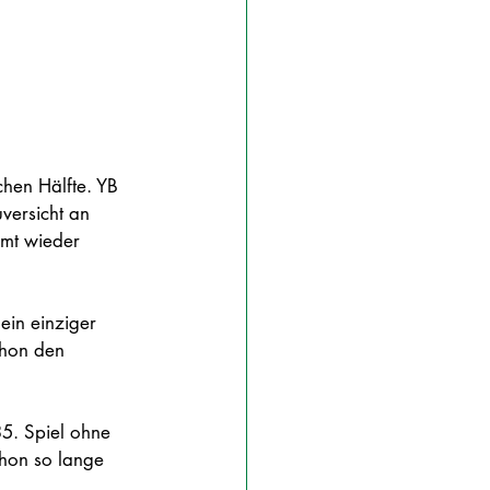
chen Hälfte. YB 
versicht an 
mmt wieder 
ein einziger 
chon den 
35. Spiel ohne 
chon so lange 