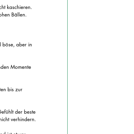
cht kaschieren. 
ohen Bällen. 
d böse, aber in 
genden Momente 
en bis zur 
Gefühlt der beste 
icht verhindern.