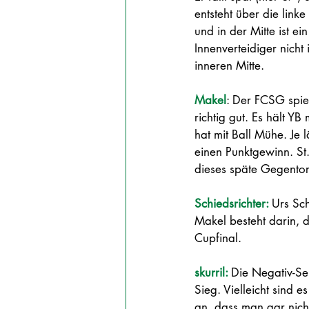
entsteht über die link
und in der Mitte ist ein
Innenverteidiger nicht 
inneren Mitte. 
Makel
: Der FCSG spiel
richtig gut. Es hält YB
hat mit Ball Mühe. Je 
einen Punktgewinn. St
dieses späte Gegentor.
Schiedsrichter: 
Urs Sc
Makel besteht darin, d
Cupfinal.
skurril: 
Die Negativ-Ser
Sieg. Vielleicht sind 
an, dass man gar nic