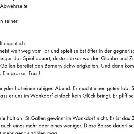
e Abwehrseite 
 
in seiner 
t eigentlich 
 meist weit weg vom Tor und spielt selbst öfter in der gegneris
länger das Spiel dauert, desto stärker werden Glaube und Zu
.Gallen bereitet den Bernern Schwierigkeiten. Und dann ko
 Ein grosser Frust!
hnyder 
hat einen ruhigen Abend. Er macht einen guten Job. S
ass er uns im Wankdorf einfach kein Glück bringt. Er pfiff s
ie hält an. St.Gallen gewinnt im Wankdorf nicht. Es ist das 
es auch eines mehr oder eines weniger. Diese Baisse dauert s
ht mehr genau zählen mag.