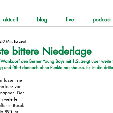
aktuell
blog
live
podcast
22
3 Min. Lesezeit
te bittere Niederlage
m Wankdorf den Berner Young Boys mit 1:2, zeigt über weite 
ung und fährt dennoch ohne Punkte nachhause. Es ist die dritt
r lassen sie 
hn kurz vor 
nappen. Der 
 vielerlei 
fer in Basel: 
da 89’), er 