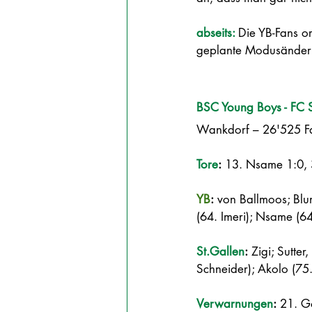
abseits: 
Die YB-Fans or
geplante Modusänderun
BSC Young Boys - FC S
Wankdorf – 26'525 Fa
Tore
:
 13. Nsame 1:0, 3
YB
:
 von Ballmoos; Blum
(64. Imeri); Nsame (64. 
St.Gallen
:
 Zigi; Sutter
Schneider); Akolo (75.
Verwarnungen
:
 21. Gö