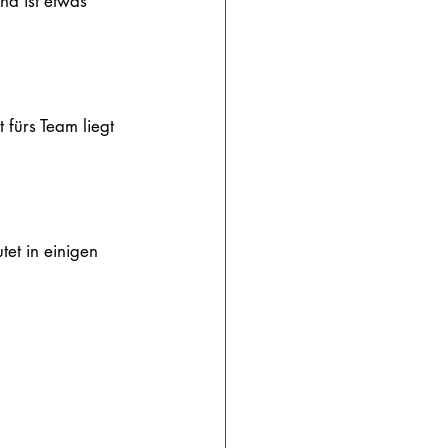
und ist etwas 
 fürs Team liegt 
et in einigen 