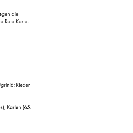
egen die 
e Rote Karte. 
grinić; Rieder 
es); Karlen (65. 