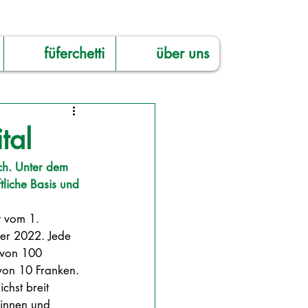
füferchetti
über uns
tal
ch. Unter dem 
tliche Basis und 
t vom 1. 
er 2022. Jede 
 von 100 
on 10 Franken. 
chst breit 
rinnen und 