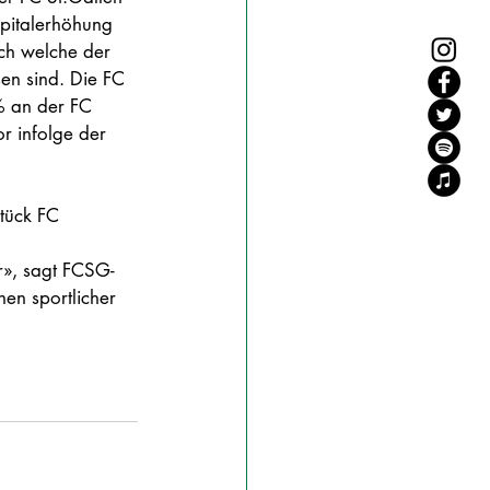
apitalerhöhung 
ch welche der 
en sind. Die FC 
% an der FC 
r infolge der 
tück FC 
ur», sagt FCSG-
hen sportlicher 
 