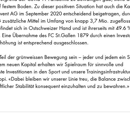
f festem Boden. Zu dieser positiven Situation hat auch die K
 Event AG im September 2020 entscheidend beigetragen, dur
 zusätzliche Mittel im Umfang von knapp 3,7 Mio. zugefloss
indet sich in Ostschweizer Hand und ist ihrerseits mit 49.6 
t. Eine Übernahme des FC St.Gallen 1879 durch einen Investo
höhung ist entsprechend ausgeschlossen.
 Teil der grünweissen Bewegung sein – jeder und jedem ein S
m neuen Kapital erhalten wir Spielraum für sinnvolle und 
 Investitionen in den Sport und unsere Trainingsinfrastrukt
pi. «Dabei bleiben wir unserer Linie treu, die Balance zwisc
tlicher Stabilität konsequent einzuhalten und zu bewahren.»