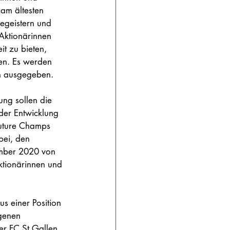
 am ältesten 
egeistern und 
Aktionärinnen 
t zu bieten, 
en. Es werden 
 ausgegeben. 
der Entwicklung 
uture Champs 
bei, den 
ember 2020 von 
tionärinnen und 
s einer Position 
ngenen 
r FC St.Gallen 