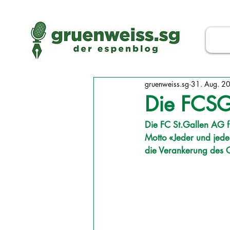
gruenweiss.sg
31. Aug. 2
Die FCSG 
Die FC St.Gallen AG f
Motto «Jeder und jedem
die Verankerung des C