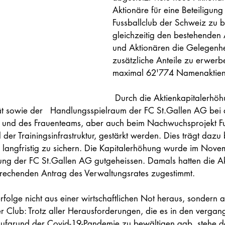
Aktionäre für eine Beteiligung
Fussballclub der Schweiz zu b
gleichzeitig den bestehenden 
und Aktionären die Gelegenhei
zusätzliche Anteile zu erwerb
maximal 62'774 Namenaktien
 Durch die Aktienkapitalerhöhung sollen die 
ität sowie der   Handlungsspielraum der FC St.Gallen AG bei 
t und des Frauenteams, aber auch beim Nachwuchsprojekt F
er Trainingsinfrastruktur, gestärkt werden. Dies trägt dazu 
langfristig zu sichern. Die Kapitalerhöhung wurde im Nov
ng der FC St.Gallen AG gutgeheissen. Damals hatten die Ak
rechenden Antrag des Verwaltungsrates zugestimmt. 
folge nicht aus einer wirtschaftlichen Not heraus, sondern au
er Club: Trotz aller Herausforderungen, die es in den verga
ufgrund der Covid-19-Pandemie zu bewältigen gab, stehe de