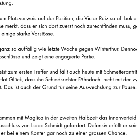
stung. 
 zum Platzverweis auf der Position, die Victor Ruiz so oft bekl
merkt, dass er sich dort zuerst noch zurechtfinden muss, g
inige starke Vorstösse.  
ganz so auffällig wie letzte Woche gegen Winterthur. Dennoc
bschlüsse und zeigt eine engagierte Partie.  
sist zum ersten Treffer und fällt auch heute mit Schmetterantri
at Glück, dass ihn Schiedsrichter Fähndrich  nicht mit der z
t. Das ist auch der Grund für seine Auswechslung zur Pause.
usammen mit Maglica in der zweiten Halbzeit das Innenverteid
sschluss von Isaac Schmidt gefordert. Defensiv erfüllt er se
t er bei einem Konter gar noch zu einer grossen Chance.  