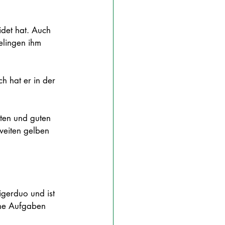
eidet hat. Auch 
elingen ihm 
h hat er in der 
tten und guten 
weiten gelben 
  
igerduo und ist 
ine Aufgaben 