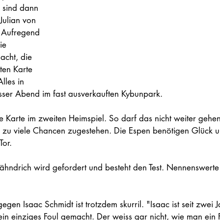
 sind dann 
Julian von 
 Aufregend 
ie 
cht, die 
en Karte 
lles in 
osser Abend im fast ausverkauften Kybunpark. 
te Karte im zweiten Heimspiel. So darf das nicht weiter gehe
 zu viele Chancen zugestehen. Die Espen benötigen Glück u
or. 
Fähndrich wird gefordert und besteht den Test. Nennenswerte
gegen Isaac Schmidt ist trotzdem skurril. "Isaac ist seit zwei 
ein einziges Foul gemacht. Der weiss gar nicht, wie man ein 