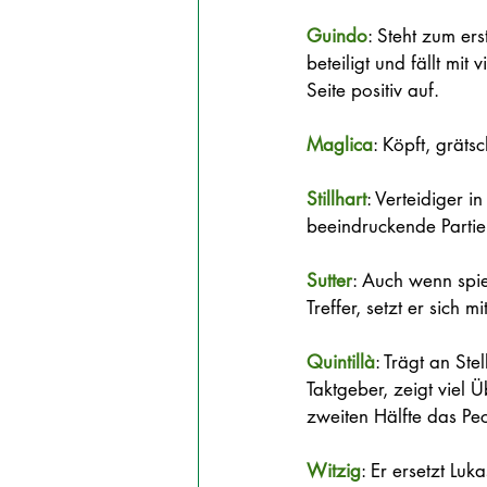
Guindo
: Steht zum ers
beteiligt und fällt m
Seite positiv auf.  
Maglica
: Köpft, gräts
Stillhart
: Verteidiger i
beeindruckende Partie
Sutter
: Auch wenn spie
Treffer, setzt er sich
Quintillà
: Trägt an Ste
Taktgeber, zeigt viel Ü
zweiten Hälfte das Pec
Witzig
: Er ersetzt Lu