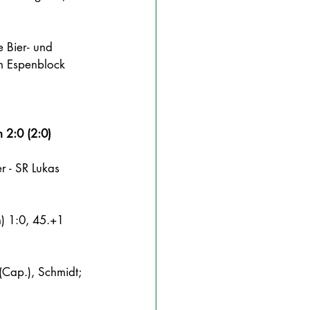
e Bier- und 
n Espenblock 
 2:0 (2:0)
 - SR Lukas 
h) 1:0, 45.+1 
 (Cap.), Schmidt; 