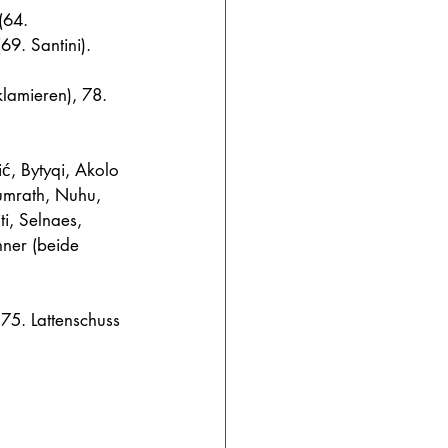
(64. 
69. Santini).
klamieren), 78. 
ć, Bytyqi, Akolo 
Dumrath, Nuhu, 
ti, Selnaes, 
ner (beide 
75. Lattenschuss 