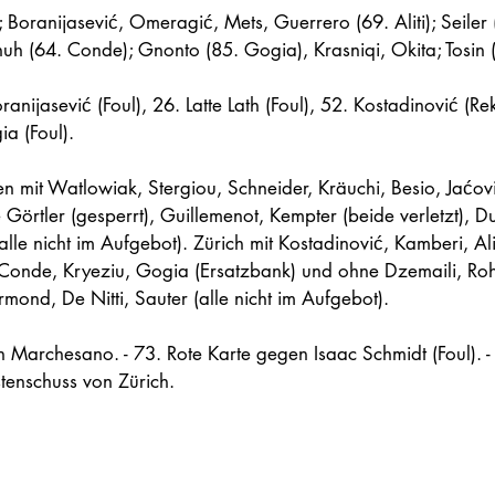
; Boranijasević, Omeragić, Mets, Guerrero (69. Aliti); Seiler 
h (64. Conde); Gnonto (85. Gogia), Krasniqi, Okita; Tosin (
oranijasević (Foul), 26. Latte Lath (Foul), 52. Kostadinović (Re
a (Foul).
len mit Watlowiak, Stergiou, Schneider, Kräuchi, Besio, Jaćovi
Görtler (gesperrt), Guillemenot, Kempter (beide verletzt), 
alle nicht im Aufgebot). Zürich mit Kostadinović, Kamberi, Ali
Conde, Kryeziu, Gogia (Ersatzbank) und ohne Dzemaili, Roh
mond, De Nitti, Sauter (alle nicht im Aufgebot).
n Marchesano. - 73. Rote Karte gegen Isaac Schmidt (Foul). - 
tenschuss von Zürich. 