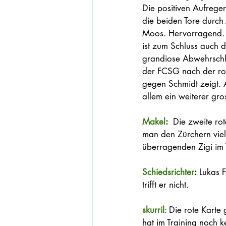
Die positiven Aufreger
die beiden Tore durch 
Moos. Hervorragend.
ist zum Schluss auch d
grandiose Abwehrschla
der FCSG nach der rot
gegen Schmidt zeigt. A
allem ein weiterer gr
Makel
:
  Die zweite ro
man den Zürchern viel
überragenden Zigi im T
Schiedsrichter
:
 Lukas 
trifft er nicht. 
skurril
: Die rote Karte 
hat im Training noch k