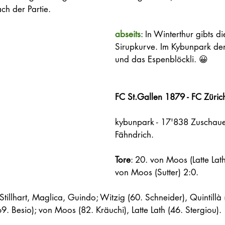
ach der Partie. 
abseits
: In Winterthur gibts di
Sirupkurve. Im Kybunpark de
und das Espenblöckli. 😀
FC St.Gallen 1879 - FC Zürich
kybunpark - 17'838 Zuschauer
Fähndrich.
Tore
: 20. von Moos (Latte Lat
von Moos (Sutter) 2:0.
r, Stillhart, Maglica, Guindo; Witzig (60. Schneider), Quintillà
9. Besio); von Moos (82. Kräuchi), Latte Lath (46. Stergiou).