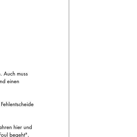
n. Auch muss 
nd einen 
 Fehlentscheide 
Jahren hier und 
Foul begeht", 