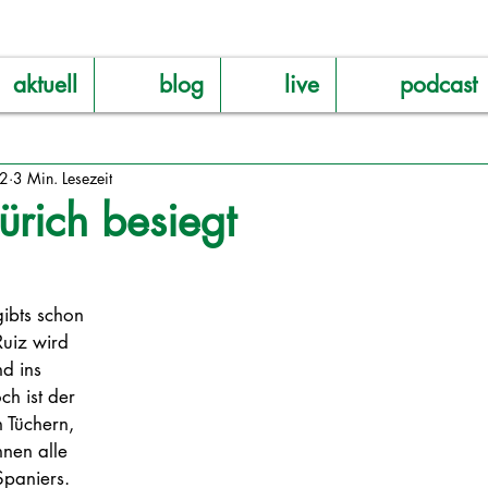
aktuell
blog
live
podcast
22
3 Min. Lesezeit
rich besiegt
gibts schon 
Ruiz wird 
d ins 
h ist der 
n Tüchern, 
hnen alle 
paniers. 