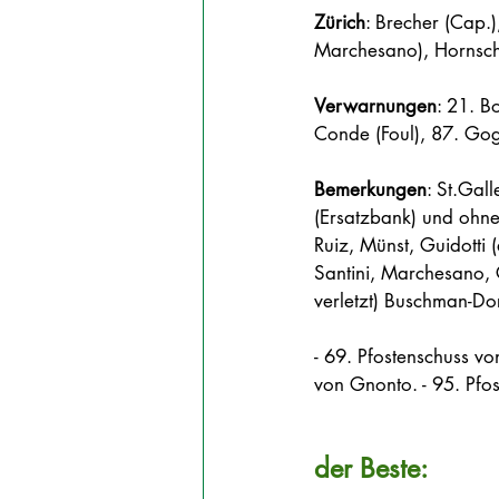
Zürich
: Brecher (Cap.)
Marchesano), Hornschu
Verwarnungen
: 21. B
Conde (Foul), 87. Gogi
Bemerkungen
: St.Gal
(Ersatzbank) und ohne 
Ruiz, Münst, Guidotti (
Santini, Marchesano, 
verletzt) Buschman-Dor
- 69. Pfostenschuss vo
von Gnonto. - 95. Pfos
der Beste: