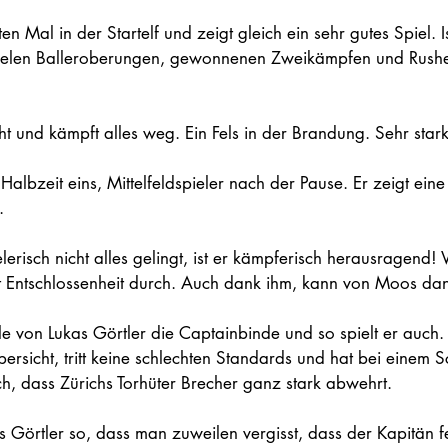
ten Mal in der Startelf und zeigt gleich ein sehr gutes Spiel. I
it vielen Balleroberungen, gewonnenen Zweikämpfen und Rushe
cht und kämpft alles weg. Ein Fels in der Brandung. Sehr stark
n Halbzeit eins, Mittelfeldspieler nach der Pause. Er zeigt eine
. 
lerisch nicht alles gelingt, ist er kämpferisch herausragend!
 mit Entschlossenheit durch. Auch dank ihm, kann von Moos dan
lle von Lukas Görtler die Captainbinde und so spielt er auch. E
bersicht, tritt keine schlechten Standards und hat bei einem S
h, dass Zürichs Torhüter Brecher ganz stark abwehrt.  
kas Görtler so, dass man zuweilen vergisst, dass der Kapitän f