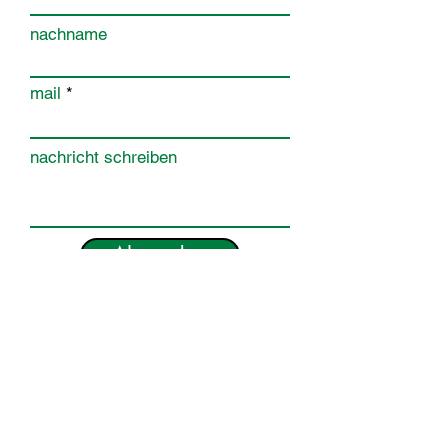
nachname
mail
nachricht schreiben
Absenden
Auf gruenweiss.sg erfährst Du alles zum ältesten
Fussballclub der Schweiz. Vor, während und
nach dem Spiel sowie News und Hintergründe.
impressum
d
atenschutz
© 2022 gruenweiss.sg