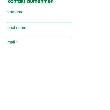
kontakt aufnehmen
vorname
nachname
mail
nachricht schreiben
Absenden
Auf gruenweiss.sg erfährst Du alles zum ältesten
Fussballclub der Schweiz. Vor, während und