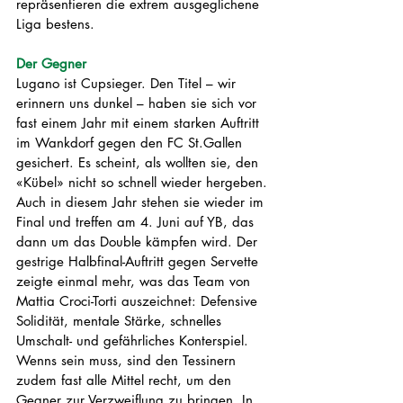
repräsentieren die extrem ausgeglichene 
Liga bestens.
Der Gegner
Lugano ist Cupsieger. Den Titel – wir 
erinnern uns dunkel – haben sie sich vor 
fast einem Jahr mit einem starken Auftritt 
im Wankdorf gegen den FC St.Gallen 
gesichert. Es scheint, als wollten sie, den 
«Kübel» nicht so schnell wieder hergeben. 
Auch in diesem Jahr stehen sie wieder im 
Final und treffen am 4. Juni auf YB, das 
dann um das Double kämpfen wird. Der 
gestrige Halbfinal-Auftritt gegen Servette 
zeigte einmal mehr, was das Team von 
Mattia Croci-Torti auszeichnet: Defensive 
Solidität, mentale Stärke, schnelles 
Umschalt- und gefährliches Konterspiel. 
Wenns sein muss, sind den Tessinern 
zudem fast alle Mittel recht, um den 
Gegner zur Verzweiflung zu bringen. In 